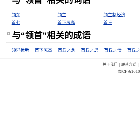
与“领首”相关的词语
领东
领主
领主制经济
首七
首下尻高
首丘
与“领首”相关的成语
领异标新
首下尻高
首丘之念
首丘之思
首丘之情
首丘
|
|
关于我们
联系方式
粤ICP备1010