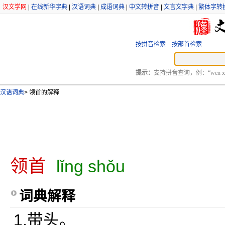
汉文学网
|
在线新华字典
|
汉语词典
|
成语词典
|
中文转拼音
|
文言文字典
|
繁体字转
按拼音检索
按部首检索
提示：
支持拼音查询，例：“wen xu
汉语词典
>
领首的解释
领首
lǐng shǒu
词典解释
1.带头。