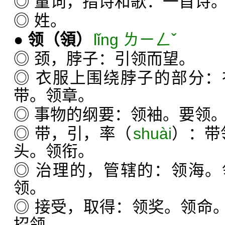
◎ 量词，指诗和歌：一首诗
◎ 姓。
●
领
（領）
lǐng ㄌㄧㄥˇ
◎ 颈，脖子：引领而望。
◎ 衣服上围绕脖子的部分
带。领章。
◎ 事物的纲要：领袖。要领
◎ 带，引，率（
shuài
）：带
头。领衔。
◎ 治理的，管辖的：领海
领。
◎ 接受，取得：领奖。领命
招领。