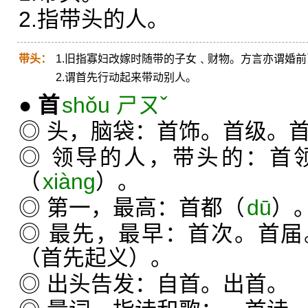
2.指带头的人。
带头：
1.旧指寡妇改嫁时随带的子女﹑财物。方言亦谓婚
2.谓首先行动起来带动别人。
●
首
shǒu ㄕㄡˇ
◎ 头，脑袋：首饰。首级。
◎ 领导的人，带头的：首
（
xiànɡ
）。
◎ 第一，最高：首都（
dū
）
◎ 最先，最早：首次。首
（首先起义）。
◎ 出头告发：自首。出首。