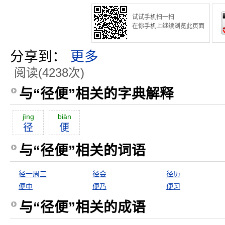
试试手机扫一扫
在你手机上继续浏览此页面
分享到：
更多
阅读(4238次)
与“径便”相关的字典解释
jìng
biàn
径
便
与“径便”相关的词语
径一周三
径会
径历
便中
便乃
便习
与“径便”相关的成语