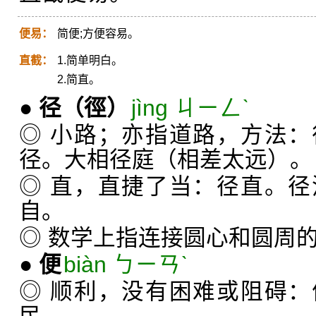
便易：
简便;方便容易。
直截：
1.简单明白。
2.简直。
●
径
（徑）
jìng ㄐㄧㄥˋ
◎ 小路；亦指道路，方法
径。大相径庭（相差太远）。
◎ 直，直捷了当：径直。
自。
◎ 数学上指连接圆心和圆周
●
便
biàn ㄅㄧㄢˋ
◎ 顺利，没有困难或阻碍