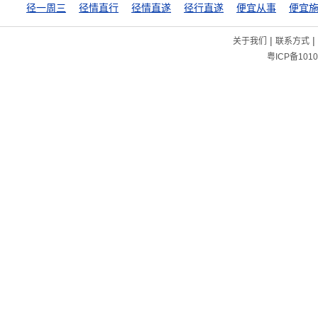
径一周三
径情直行
径情直遂
径行直遂
便宜从事
便宜
|
|
关于我们
联系方式
粤ICP备1010