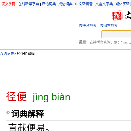
汉文学网
|
在线新华字典
|
汉语词典
|
成语词典
|
中文转拼音
|
文言文字典
|
繁体字转
按拼音检索
按部首检索
提示：
支持拼音查询，例：“wen xu
汉语词典
>
径便的解释
径便
jìng biàn
词典解释
直截便易。