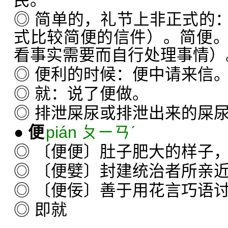
民。
◎ 简单的，礼节上非正式的
式比较简便的信件）。简便
看事实需要而自行处理事情）
◎ 便利的时候：便中请来信
◎ 就：说了便做。
◎ 排泄屎尿或排泄出来的屎
●
便
pián ㄆㄧㄢˊ
◎ 〔便便〕肚子肥大的样子，
◎ 〔便嬖〕封建统治者所亲
◎ 〔便佞〕善于用花言巧语
◎ 即就