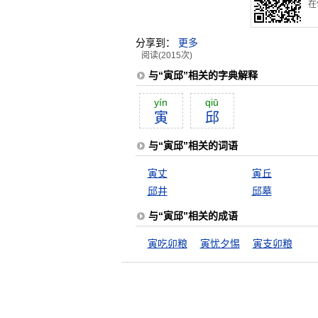
在
分享到：
更多
阅读(2015次)
与“寅邱”相关的字典解释
yín
qiū
寅
邱
与“寅邱”相关的词语
寅丈
寅丘
邱井
邱墓
与“寅邱”相关的成语
寅吃卯粮
寅忧夕惕
寅支卯粮