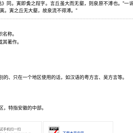
释诂》同。寅即夤之叚字。言丘虽大而无壑，则泉原不溥也。”一
名寅。寅之丘无大壑，故泉流不得溥。”
职名称。
或其著作。
别的、只在一个地区使用的话，如汉语的粤方言、吴方言等。
区，特指安徽的中部。
试手机扫一扫