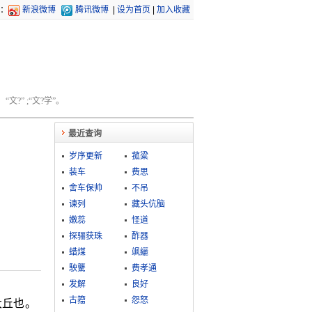
：
新浪微博
腾讯微博
|
设为首页
|
加入收藏
文?” ;“文?学”。
最近查询
岁序更新
菰粱
装车
费思
舍车保帅
不吊
谏列
藏头伉脑
嫩蕊
怪道
探骊获珠
酢器
蜡煤
飒纚
駚驡
费孝通
发解
良好
古籀
怨怒
大丘也。