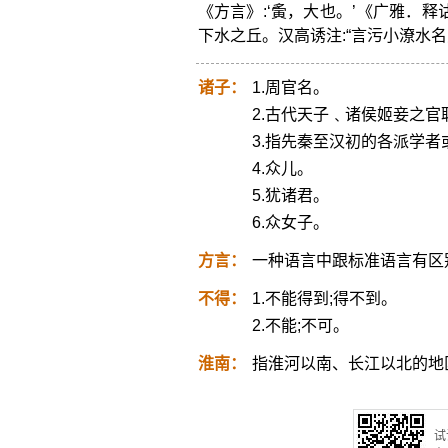
《方言》:‘夤，大也。’《广雅．
下水之丘。汉高诱注:“言污小潦水
诸子：
1.周官名。
2.古代天子﹑诸侯姬妾之官
3.指先秦至汉初的各派学者
4.众儿。
5.犹诸君。
6.众女子。
方言：
一种语言中跟标准语言有区
不得：
1.不能得到;得不到。
2.不能;不可。
淮南：
指淮河以南、长江以北的地
试