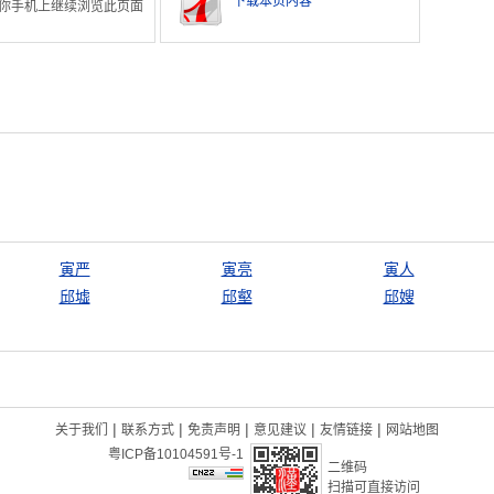
下载本页内容
你手机上继续浏览此页面
寅严
寅亮
寅人
邱墟
邱壑
邱嫂
|
|
|
|
|
关于我们
联系方式
免责声明
意见建议
友情链接
网站地图
粤ICP备10104591号-1
二维码
扫描可直接访问