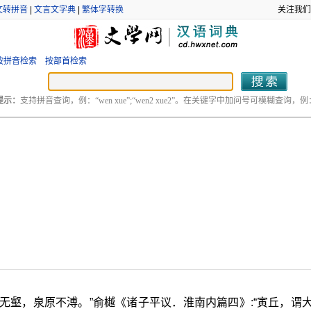
文转拼音
|
文言文字典
|
繁体字转换
关注我们
按拼音检索
按部首检索
提示：
支持拼音查询，例：“wen xue”;“wen2 xue2”。在关键字中加问号可模糊查询，例：“
丘无壑，泉原不溥。”俞樾《诸子平议．淮南内篇四》:“寅丘，谓