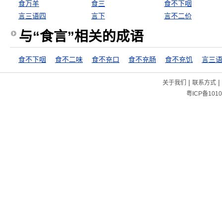
食万羊
食三
食不下咽
言三语四
言下
言不二价
与“食言”相关的成语
食不下咽
食不二味
食不充口
食不充肠
食不充饥
言三
|
|
关于我们
联系方式
粤ICP备1010