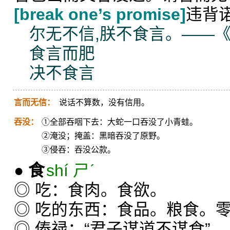
[break one’s promise]
违背
尔无不信,朕不食言。——《
食言而肥
决不食言
言而无信：
说话不算数，没有信用。
吞没：
①全部吞咽下去：大蛇一口吞没了小青蛙。
②淹没；掩盖：黑暗吞没了原野。
③侵吞：吞没公款。
●
食
shí ㄕˊ
◎ 吃：食肉。食欲。
◎ 吃的东西：食品。粮食。
◎ 俸禄：“君子谋道不谋食”。