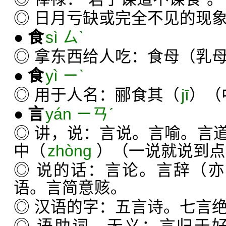
◎ 日月亏缺或完全不见的现
●
食
sì ㄙˋ
◎ 拿东西给人吃：食母（乳
●
食
yì ㄧˋ
◎ 用于人名：郦食其（
jī
）（
●
言
yán ㄧㄢˊ
◎ 讲，说：言说。言喻。言
中（
zhòng
）（一说就说到点
◎ 说的话：言论。言辞（亦
语。言简意赅。
◎ 汉语的字：五言诗。七言