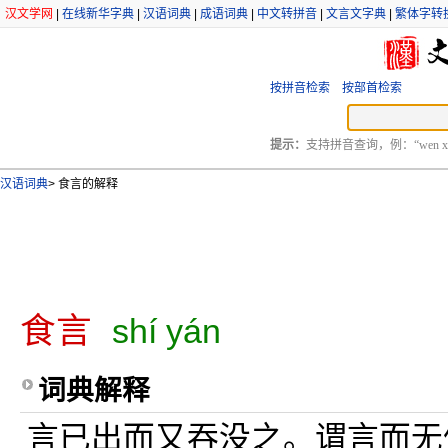
汉文学网
|
在线新华字典
|
汉语词典
|
成语词典
|
中文转拼音
|
文言文字典
|
繁体字转
按拼音检索
按部首检索
提示：
支持拼音查询，例：“wen xu
汉语词典
>
食言的解释
食言
shí yán
词典解释
言已出而又吞没之。谓言而无