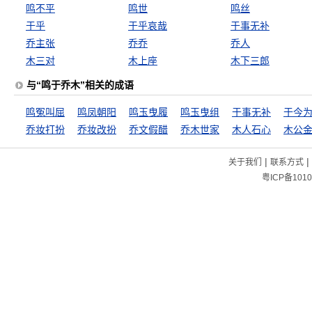
鸣不平
鸣世
鸣丝
于乎
于乎哀哉
于事无补
乔主张
乔乔
乔人
木三对
木上座
木下三郎
与“鸣于乔木”相关的成语
鸣冤叫屈
鸣凤朝阳
鸣玉曳履
鸣玉曳组
于事无补
于今
乔妆打扮
乔妆改扮
乔文假醋
乔木世家
木人石心
木公
|
|
关于我们
联系方式
粤ICP备1010