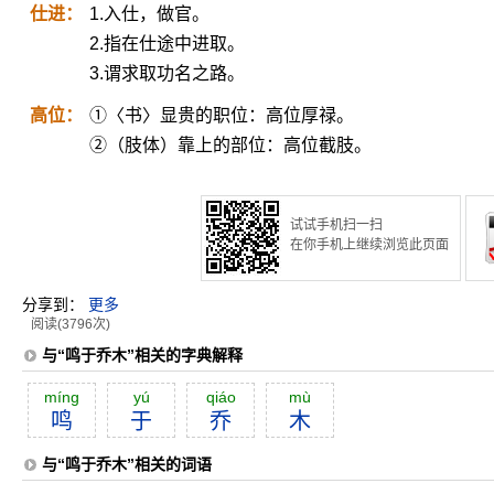
仕进：
1.入仕，做官。
2.指在仕途中进取。
3.谓求取功名之路。
高位：
①〈书〉显贵的职位：高位厚禄。
②（肢体）靠上的部位：高位截肢。
试试手机扫一扫
在你手机上继续浏览此页面
分享到：
更多
阅读(3796次)
与“鸣于乔木”相关的字典解释
míng
yú
qiáo
mù
鸣
于
乔
木
与“鸣于乔木”相关的词语