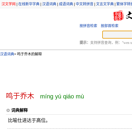
汉文学网
|
在线新华字典
|
汉语词典
|
成语词典
|
中文转拼音
|
文言文字典
|
繁体字转
按拼音检索
按部首检索
提示：
支持拼音查询，例：“wen xu
汉语词典
>
鸣于乔木的解释
鸣于乔木
míng yú qiáo mù
词典解释
比喻仕进达于高位。