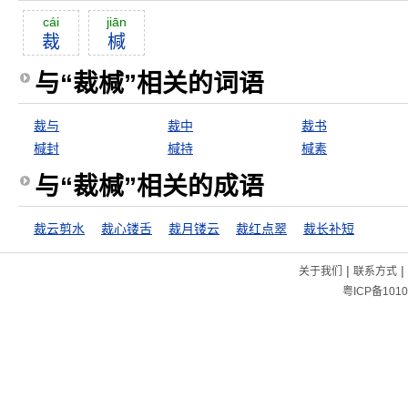
cái
jiān
裁
椷
与“裁椷”相关的词语
裁与
裁中
裁书
椷封
椷持
椷素
与“裁椷”相关的成语
裁云剪水
裁心镂舌
裁月镂云
裁红点翠
裁长补短
|
|
关于我们
联系方式
粤ICP备1010