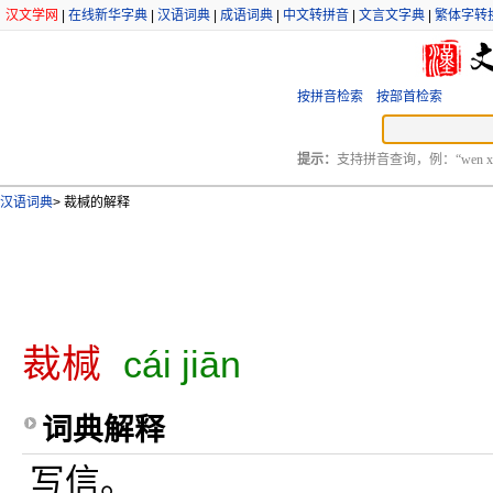
汉文学网
|
在线新华字典
|
汉语词典
|
成语词典
|
中文转拼音
|
文言文字典
|
繁体字转
按拼音检索
按部首检索
提示：
支持拼音查询，例：“wen xu
汉语词典
>
裁椷的解释
裁椷
cái jiān
词典解释
写信。