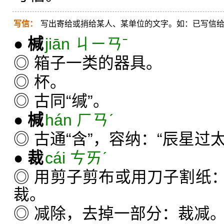
写信：
写出寄给或捎给某人、某单位的文字。如：已写信
●
椷
jiān ㄐㄧㄢˉ
◎ 箱子一类的器具。
◎ 杯。
◎ 古同“缄”。
●
椷
hán ㄏㄢˊ
◎ 古通“含”，容纳：“辰星过
●
裁
cái ㄘㄞˊ
◎ 用剪子剪布或用刀子割纸
裁。
◎ 减除，去掉一部分：裁减