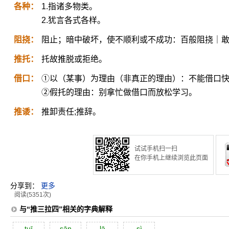
各种：
1.指诸多物类。
2.犹言各式各样。
阻挠：
阻止；暗中破坏，使不顺利或不成功：百般阻挠｜
推托：
托故推脱或拒绝。
借口：
①以（某事）为理由（非真正的理由）：不能借口
②假托的理由：别拿忙做借口而放松学习。
推诿：
推卸责任;推辞。
试试手机扫一扫
在你手机上继续浏览此页面
分享到：
更多
阅读(5351次)
与“推三拉四”相关的字典解释
tuī
sān
lā
sì