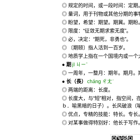
◎ 规定的时间，或一段时间：定期
◎ 量词，用于刊物或其他分期的事
◎ 盼望，希望：期望。期冀。期盼
◎ 限度：“征敛无期求索无度”。
◎ 必，决定：“期死，非勇也”。
◎ 〔期颐〕指人活到一百岁。
◎ 地质学上指在一个国境内或一个
●
期
jī ㄐㄧˉ
◎ 一周年，一整月：期年。期月。
●
长
（長）
cháng ㄔㄤˊ
◎ 两端的距离：长度。
◎ 长度大，与“短”相对，指空间
ｂ．喻黑暗的日子）。长风破浪（
◎ 优点，专精的技能：特长。专长
◎ 对某事做得特别好：他长于写作