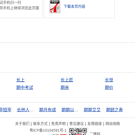
试手机扫一扫
下载本页内容
你手机上继续浏览此页面
长上
长上匠
长世
期中考试
期亲
期价
亭短亭
长他人威风，灭自己志气
期月有成
期期以为不可
期期艾艾
期颐之寿
|
|
|
|
|
关于我们
联系方式
免责声明
意见建议
友情链接
网站地图
粤ICP备10104591号-1
二维码