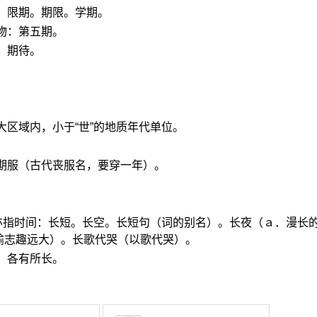
。限期。期限。学期。
物：第五期。
。期待。
大区域内，小于“世”的地质年代单位。
期服（古代丧服名，要穿一年）。
，亦指时间：长短。长空。长短句（词的别名）。长夜（ａ．漫长
喻志趣远大）。长歌代哭（以歌代哭）。
。各有所长。
。