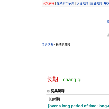
汉文学网
|
在线新华字典
|
汉语词典
|
成语词典
|
中
汉语词典
>
长期的解释
长期
cháng qī
词典解释
长时期。
[over a long period of time ;long