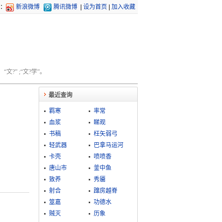
：
新浪微博
腾讯微博
|
设为首页
|
加入收藏
文?” ;“文?学”。
最近查询
羁寒
率常
血浆
睇观
书稿
枉矢弱弓
轻武器
巴拿马运河
卡壳
喷喷香
唐山市
釜中鱼
致养
秀靥
射合
蹿房越脊
筮嘉
功德水
贼灭
历象