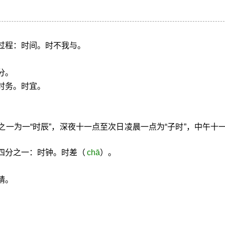
过程：时间。时不我与。
分。
时务。时宜。
。
之一为一“时辰”，深夜十一点至次日凌晨一点为“子时”，中午十
四分之一：时钟。时差（
chā
）。
晴。