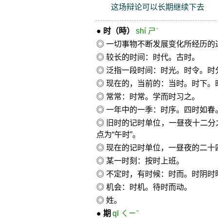
这场辩论可以长期继续下去
●
时
（時）
shí ㄕˊ
◎ 一切事物不断发展变化所经历的
◎ 较长的时间：时代。古时。
◎ 泛指一段时间：时光。时令。时
◎ 现在的，当前的：当时。时下。
◎ 常常：时常。学而时习之。
◎ 一年中的一季：时序。四时如春
◎ 旧时的记时单位，一昼夜十二分
点为“午时”。
◎ 现在的记时单位，一昼夜的二十
◎ 某一时刻：按时上班。
◎ 不定时，有时候：时而。时阴时
◎ 机会：时机。待时而动。
◎ 姓。
●
期
qī ㄑㄧˉ