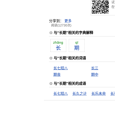
试
在
分享到：
更多
阅读(12730次)
与“长期”相关的字典解释
zhăng
qī
长
期
与“长期”相关的词语
长七短八
长三
期丧
期中
与“长期”相关的成语
长七短八
长久之计
长乐未央
长