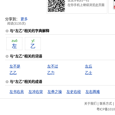
试试手机扫一扫
在你手机上继续浏览此页面
分享到：
更多
阅读(3135次)
与“左乙”相关的字典解释
zuŏ
yĭ
左
乙
与“左乙”相关的词语
左不是
左不过
左丘
乙乙
乙力
乙士
与“左乙”相关的成语
左书右息
左冲右突
左券之操
左史右经
左右两难
|
|
关于我们
联系方式
粤ICP备1010