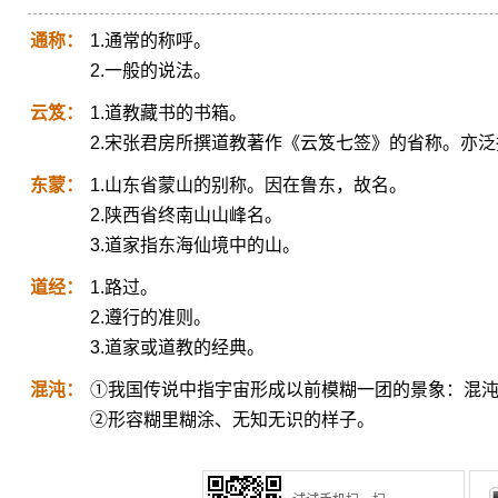
通称：
1.通常的称呼。
2.一般的说法。
云笈：
1.道教藏书的书箱。
2.宋张君房所撰道教著作《云笈七签》的省称。亦
东蒙：
1.山东省蒙山的别称。因在鲁东，故名。
2.陕西省终南山山峰名。
3.道家指东海仙境中的山。
道经：
1.路过。
2.遵行的准则。
3.道家或道教的经典。
混沌：
①我国传说中指宇宙形成以前模糊一团的景象：混
②形容糊里糊涂、无知无识的样子。