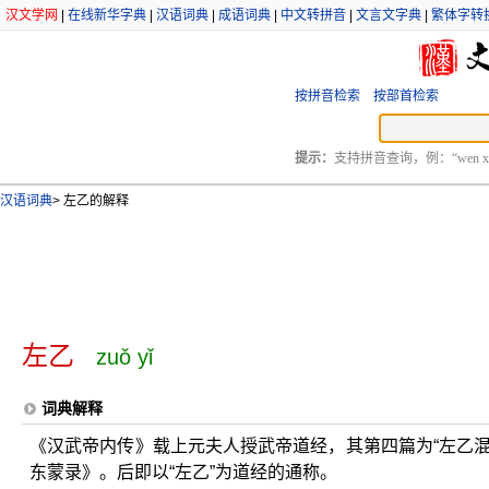
汉文学网
|
在线新华字典
|
汉语词典
|
成语词典
|
中文转拼音
|
文言文字典
|
繁体字转
按拼音检索
按部首检索
提示：
支持拼音查询，例：“wen xu
汉语词典
>
左乙的解释
左乙
zuǒ yǐ
词典解释
《汉武帝内传》载上元夫人授武帝道经，其第四篇为“左乙
东蒙录》。后即以“左乙”为道经的通称。