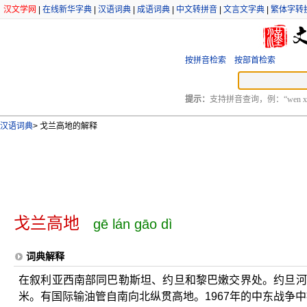
汉文学网
|
在线新华字典
|
汉语词典
|
成语词典
|
中文转拼音
|
文言文字典
|
繁体字转
按拼音检索
按部首检索
提示：
支持拼音查询，例：“wen xu
汉语词典
>
戈兰高地的解释
戈兰高地
gē lán gāo dì
词典解释
在叙利亚西南部同巴勒斯坦、约旦和黎巴嫩交界处。约旦河谷
米。有国际输油管自南向北纵贯高地。1967年的中东战争