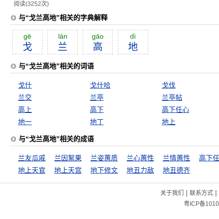
阅读(3252次)
与“戈兰高地”相关的字典解释
gē
lán
gāo
dì
戈
兰
高
地
与“戈兰高地”相关的词语
戈什
戈什哈
戈伐
兰交
兰亭
兰亭帖
高上
高下
高下任心
地一
地丁
地上
与“戈兰高地”相关的成语
兰友瓜戚
兰因絮果
兰姿蕙质
兰心蕙性
兰情蕙性
高下
地上天官
地上天宫
地下修文
地丑力敌
地丑德齐
|
|
关于我们
联系方式
粤ICP备1010