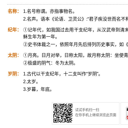
名称：
1.名号称谓。亦指事物名。
2.名声。语本《论语．卫灵公》:“君子疾没世而名不
纪年：
①记年代，如我国过去用干支纪年，从汉武帝到清
稣生年为第一年。
②史书体裁之一，依照年月先后排列历史事实，如
太阴：
①月亮。日月对举，日称太阳，故月称太阴：坐使
②极盛的阴气：冬为太阴。
岁阴：
1.古代以干支纪年，十二支叫作“岁阴”。
2.太岁。
3.岁暮，年底。
试试手机扫一扫
在你手机上继续浏览此页面