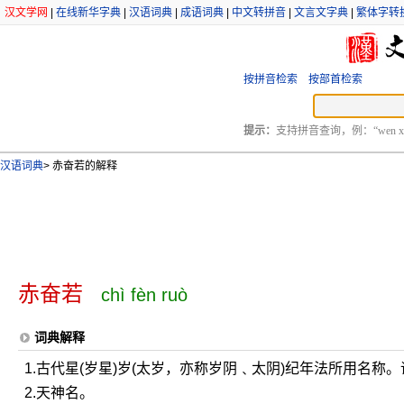
汉文学网
|
在线新华字典
|
汉语词典
|
成语词典
|
中文转拼音
|
文言文字典
|
繁体字转
按拼音检索
按部首检索
提示：
支持拼音查询，例：“wen xu
汉语词典
>
赤奋若的解释
赤奋若
chì fèn ruò
词典解释
1.古代星(岁星)岁(太岁，亦称岁阴﹑太阴)纪年法所用名称
2.天神名。