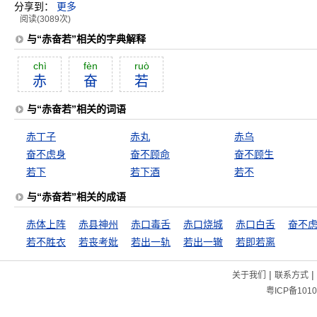
分享到：
更多
阅读(3089次)
与“赤奋若”相关的字典解释
chì
fèn
ruò
赤
奋
若
与“赤奋若”相关的词语
赤丁子
赤丸
赤乌
奋不虑身
奋不顾命
奋不顾生
若下
若下酒
若不
与“赤奋若”相关的成语
赤体上阵
赤县神州
赤口毒舌
赤口烧城
赤口白舌
奋不
若不胜衣
若丧考妣
若出一轨
若出一辙
若即若离
|
|
关于我们
联系方式
粤ICP备1010