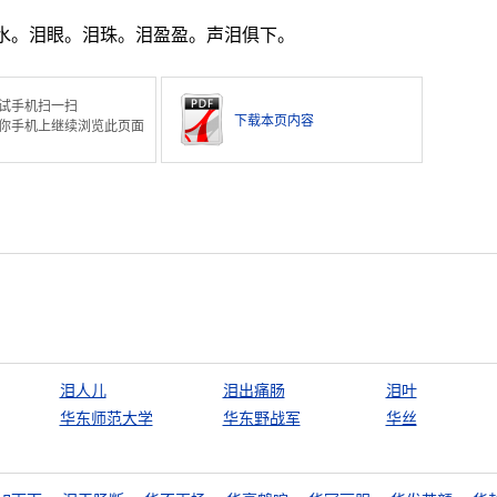
水。泪眼。泪珠。泪盈盈。声泪俱下。
试手机扫一扫
下载本页内容
你手机上继续浏览此页面
泪人儿
泪出痛肠
泪叶
华东师范大学
华东野战军
华丝