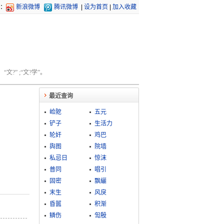
：
新浪微博
腾讯微博
|
设为首页
|
加入收藏
文?” ;“文?学”。
最近查询
崄阸
五元
铲子
生活力
轮奸
鸡巴
舆图
院墙
私忌日
惊沫
普同
唱引
固密
飘纚
末生
风戾
昏嚚
积渐
鳞伤
訇殷