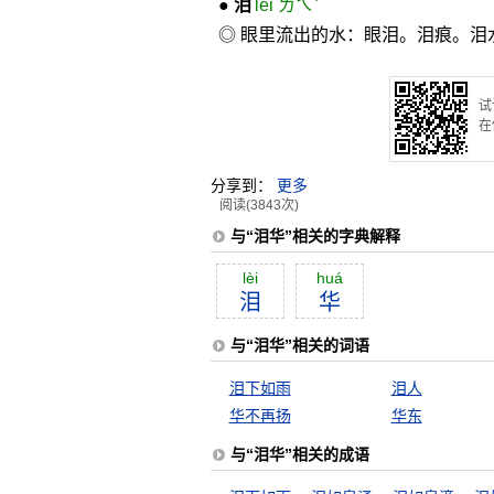
●
泪
lèi ㄌㄟˋ
◎ 眼里流出的水：眼泪。泪痕。泪
试
在
分享到：
更多
阅读(3843次)
与“泪华”相关的字典解释
lèi
huá
泪
华
与“泪华”相关的词语
泪下如雨
泪人
华不再扬
华东
与“泪华”相关的成语