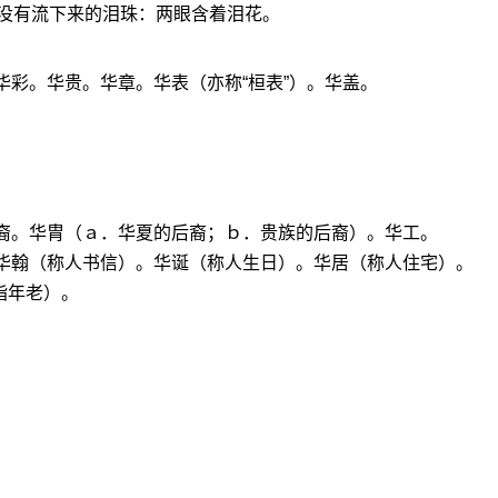
没有流下来的泪珠：两眼含着泪花。
华彩。华贵。华章。华表（亦称“桓表”）。华盖。
华裔。华胄（ａ．华夏的后裔；ｂ．贵族的后裔）。华工。
：华翰（称人书信）。华诞（称人生日）。华居（称人住宅）。
指年老）。