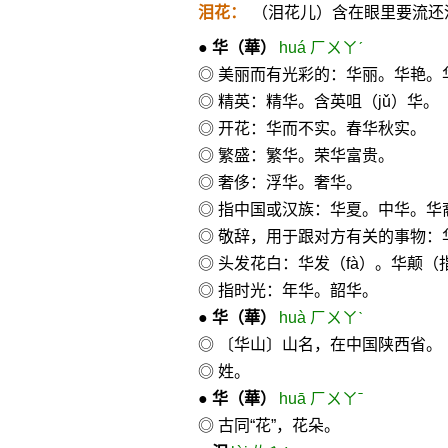
泪花：
（泪花儿）含在眼里要流还
●
华
（華）
huá ㄏㄨㄚˊ
◎ 美丽而有光彩的：华丽。华艳。
◎ 精英：精华。含英咀（jǔ）华。
◎ 开花：华而不实。春华秋实。
◎ 繁盛：繁华。荣华富贵。
◎ 奢侈：浮华。奢华。
◎ 指中国或汉族：华夏。中华。
◎ 敬辞，用于跟对方有关的事物
◎ 头发花白：华发（fà）。华颠（
◎ 指时光：年华。韶华。
●
华
（華）
huà ㄏㄨㄚˋ
◎ 〔华山〕山名，在中国陕西省。
◎ 姓。
●
华
（華）
huā ㄏㄨㄚˉ
◎ 古同“花”，花朵。