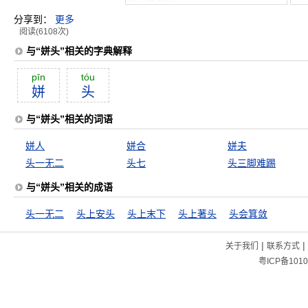
分享到：
更多
阅读(6108次)
与“姘头”相关的字典解释
pīn
tóu
姘
头
与“姘头”相关的词语
姘人
姘合
姘夫
头一无二
头七
头三脚难踢
与“姘头”相关的成语
头一无二
头上安头
头上末下
头上著头
头会箕敛
|
|
关于我们
联系方式
粤ICP备1010