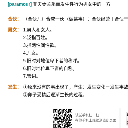
[paramour]
非夫妻关系而发生性行为男女中的一方
合伙：
（合伙儿）合成一伙（做某事）：合伙经营丨合伙
男女：
1.男人和女人。
2.泛指百姓。
3.指两性间性欲。
4.儿女。
5.旧时对地位卑下者的称呼。
6.旧时地位卑下者的自称。
7.詈词。
发生：
①原来没有的事出现了；产生：发生变化ㄧ发生事故
②卵子受精后逐渐生长的过程。
试试手机扫一扫
在你手机上继续浏览此页面