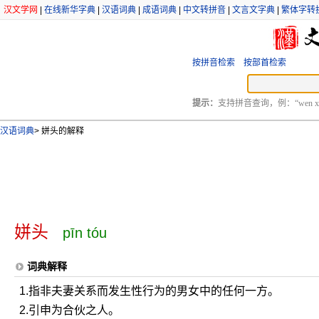
汉文学网
|
在线新华字典
|
汉语词典
|
成语词典
|
中文转拼音
|
文言文字典
|
繁体字转
按拼音检索
按部首检索
提示：
支持拼音查询，例：“wen xu
汉语词典
>
姘头的解释
姘头
pīn tóu
词典解释
1.指非夫妻关系而发生性行为的男女中的任何一方。
2.引申为合伙之人。