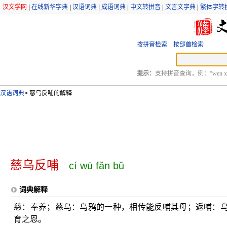
汉文学网
|
在线新华字典
|
汉语词典
|
成语词典
|
中文转拼音
|
文言文字典
|
繁体字转
按拼音检索
按部首检索
提示：
支持拼音查询，例：“wen xu
汉语词典
>
慈乌反哺的解释
慈乌反哺
cí wū fǎn bǔ
词典解释
慈：奉养；慈乌：乌鸦的一种，相传能反哺其母；返哺：
育之恩。