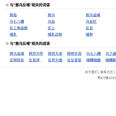
与“慈乌反哺”相关的词语
慈临
慈乌
慈乌返哺
乌七八糟
乌丝
乌丝栏
反三角函数
反上
反且
哺乳
哺乳动物
哺养
与“慈乌反哺”相关的成语
慈乌返哺
慈悲为怀
慈悲为本
慈明无双
乌七八糟
乌之
反侧获安
反其道而行之
反劳为逸
反反复复
哺糟啜醨
哺糟
|
|
关于我们
联系方式
粤ICP备1010