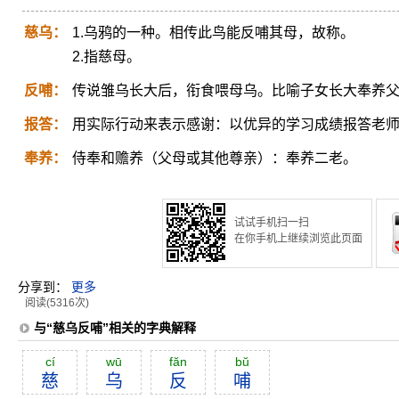
慈乌：
1.乌鸦的一种。相传此鸟能反哺其母，故称。
2.指慈母。
反哺：
传说雏乌长大后，衔食喂母乌。比喻子女长大奉养
报答：
用实际行动来表示感谢：以优异的学习成绩报答老
奉养：
侍奉和赡养（父母或其他尊亲）：奉养二老。
试试手机扫一扫
在你手机上继续浏览此页面
分享到：
更多
阅读(5316次)
与“慈乌反哺”相关的字典解释
cí
wū
făn
bŭ
慈
乌
反
哺