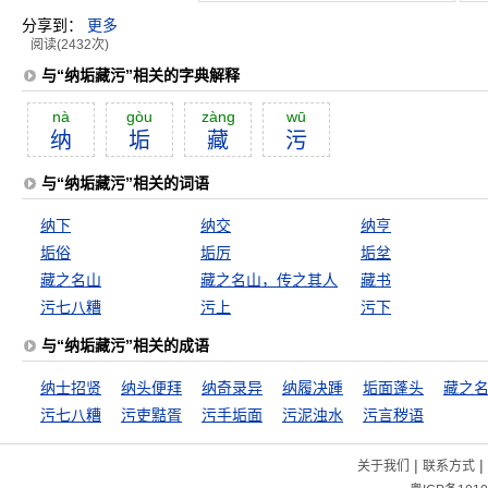
分享到：
更多
阅读(2432次)
与“纳垢藏污”相关的字典解释
nà
gòu
zàng
wū
纳
垢
藏
污
与“纳垢藏污”相关的词语
纳下
纳交
纳亨
垢俗
垢厉
垢坌
藏之名山
藏之名山，传之其人
藏书
污七八糟
污上
污下
与“纳垢藏污”相关的成语
纳士招贤
纳头便拜
纳奇录异
纳履决踵
垢面蓬头
藏之
污七八糟
污吏黠胥
污手垢面
污泥浊水
污言秽语
|
|
关于我们
联系方式