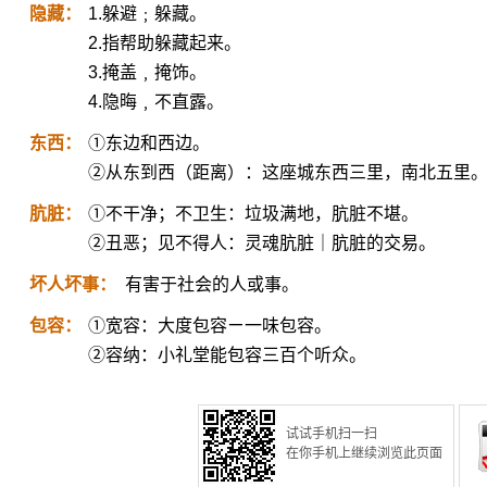
隐藏：
1.躲避﹔躲藏。
2.指帮助躲藏起来。
3.掩盖﹐掩饰。
4.隐晦﹐不直露。
东西：
①东边和西边。
②从东到西（距离）：这座城东西三里，南北五里
肮脏：
①不干净；不卫生：垃圾满地，肮脏不堪。
②丑恶；见不得人：灵魂肮脏｜肮脏的交易。
坏人坏事：
有害于社会的人或事。
包容：
①宽容：大度包容ㄧ一味包容。
②容纳：小礼堂能包容三百个听众。
试试手机扫一扫
在你手机上继续浏览此页面