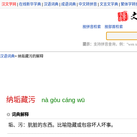
汉文学网
|
在线新华字典
|
汉语词典
|
成语词典
|
中文转拼音
|
文言文字典
|
繁体字转
按拼音检索
按部首检索
提示：
支持拼音查询，例：“wen xu
汉语词典
>
纳垢藏污的解释
纳垢藏污
nà gòu cáng wū
词典解释
垢、污：肮脏的东西。比喻隐藏或包容坏人坏事。