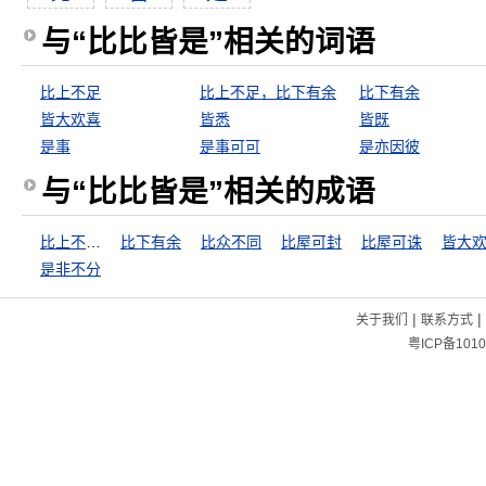
与“比比皆是”相关的词语
比上不足
比上不足，比下有余
比下有余
皆大欢喜
皆悉
皆既
是事
是事可可
是亦因彼
与“比比皆是”相关的成语
比上不足，比下有余
比下有余
比众不同
比屋可封
比屋可诛
皆大
是非不分
|
|
关于我们
联系方式
粤ICP备1010