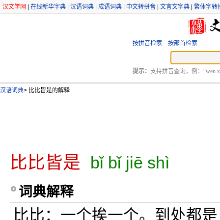
汉文学网
|
在线新华字典
|
汉语词典
|
成语词典
|
中文转拼音
|
文言文字典
|
繁体字转
按拼音检索
按部首检索
提示：
支持拼音查询，例：“wen xu
汉语词典
>
比比皆是的解释
比比皆是
bǐ bǐ jiē shì
词典解释
比比：一个挨一个。到处都是