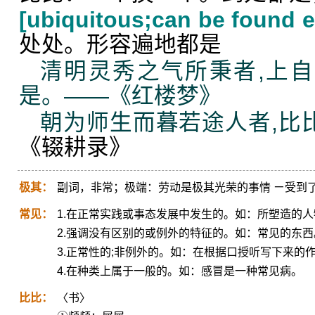
[ubiquitous;can be found 
处处。形容遍地都是
清明灵秀之气所秉者,上自
是。——《红楼梦》
朝为师生而暮若途人者,比
《辍耕录》
极其：
副词，非常；极端：劳动是极其光荣的事情 ㄧ受到
常见：
1.在正常实践或事态发展中发生的。如：所塑造的
2.强调没有区别的或例外的特征的。如：常见的东西
3.正常性的;非例外的。如：在根据口授听写下来的
4.在种类上属于一般的。如：感冒是一种常见病。
比比：
〈书〉