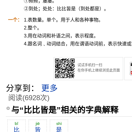
①频频；屡屡。
②到处；处处：比比皆是（到处都是）。
一个：
1.表数量。单个。用于人和各种事物。
2.整个。
3.用在动词和补语之间，表示程度。
4.跟名词﹑动词结合，用在谓语动词前，表示快速
试试手机扫一扫
在你手机上继续浏览此页面
分享到：
更多
阅读(6928次)
与“比比皆是”相关的字典解释
bĭ
jiē
shì
比
皆
是