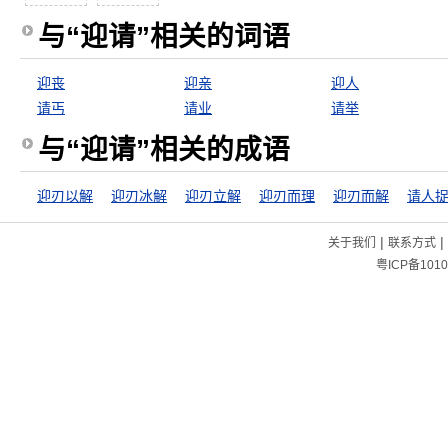
与“迎请”相关的词语
迎丧
迎亲
迎人
请丐
请业
请举
与“迎请”相关的成语
迎刃以解
迎刃冰解
迎刃立解
迎刃而理
迎刃而解
请人
|
|
关于我们
联系方式
粤ICP备1010