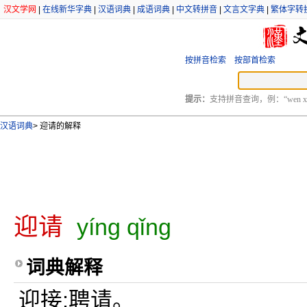
汉文学网
|
在线新华字典
|
汉语词典
|
成语词典
|
中文转拼音
|
文言文字典
|
繁体字转
按拼音检索
按部首检索
提示：
支持拼音查询，例：“wen xu
汉语词典
>
迎请的解释
迎请
yíng qǐng
词典解释
迎接;聘请。