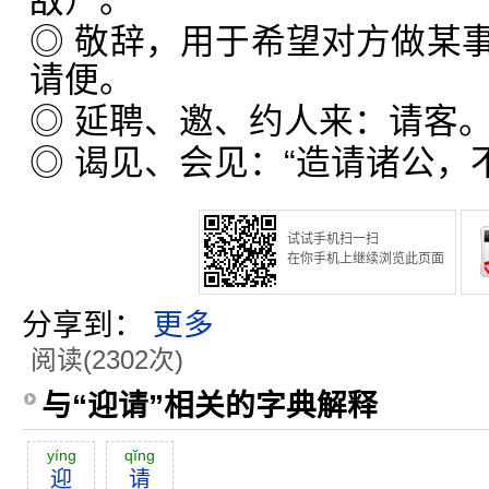
敌）。
◎ 敬辞，用于希望对方做某
请便。
◎ 延聘、邀、约人来：请客
◎ 谒见、会见：“造请诸公，
试试手机扫一扫
在你手机上继续浏览此页面
分享到：
更多
阅读(2302次)
与“迎请”相关的字典解释
yíng
qĭng
迎
请