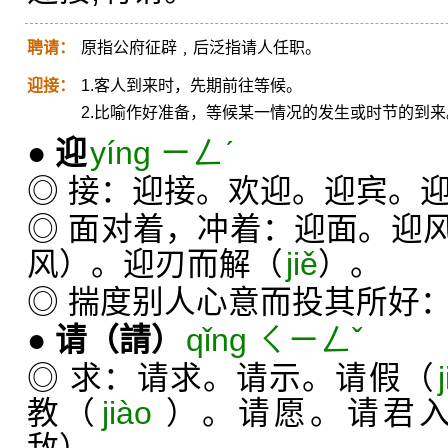
聘请：
原指公府征辟﹐后泛指请人任职。
迎接：
1.客人到来时，先期前往等候。
2.比喻作好准备，等候某一情况的发生或时节的到来
●
迎
yíng ㄧㄥˊ
◎ 接：迎接。欢迎。迎宾。
◎ 面对着，冲着：迎面。迎
风）。迎刃而解（
jiě
）。
◎ 揣度别人心意而投其所好
●
请
（請）
qǐng ㄑㄧㄥˇ
◎ 求：请求。请示。请假（
教（
jiào
）。请愿。请君