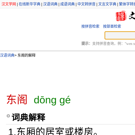
汉文学网
|
在线新华字典
|
汉语词典
|
成语词典
|
中文转拼音
|
文言文字典
|
繁体字转
按拼音检索
按部首检索
提示：
支持拼音查询，例：“wen xu
汉语词典
>
东阁的解释
东阁
dōng gé
词典解释
1.东厢的居室或楼房。