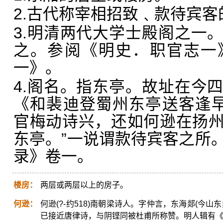
2.古代称宰相招致﹑款待宾客
3.明清两代大学士殿阁之一
之。参阅《明史．职官志一
一》。
4.阁名。指东亭。故址在今
《和裴迪登蜀州东亭送客逢早
官梅动诗兴，还如何逊在扬州。
东亭。”一说谓款待宾客之所
录》卷一。
楼房：
两层或两层以上的房子。
何逊：
何逊(?-约518)南朝梁诗人。字仲言，东海郯(今
已接近唐律诗，与阴铿同被杜甫所称赞。明人辑有