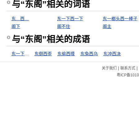
与“东阁”相关的词语
东…西…
东一下西一下
东一榔头西一棒子
阁下
阁不住
阁主
与“东阁”相关的成语
东一下西一下
东倒西歪
东偷西摸
东兔西乌
东冲西决
|
|
关于我们
联系方式
粤ICP备1010