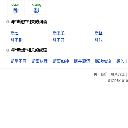
duàn
xiăng
断
想
与“断想”相关的词语
断七
断不了
断丝
想不到
想不开
想似
与“断想”相关的成语
断乎不可
断事以理
断事如神
断井颓垣
断决如流
想入
|
|
关于我们
联系方式
粤ICP备1010