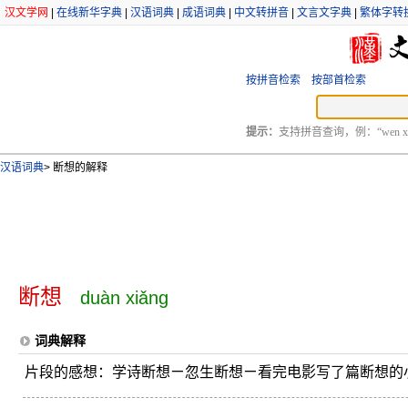
汉文学网
|
在线新华字典
|
汉语词典
|
成语词典
|
中文转拼音
|
文言文字典
|
繁体字转
按拼音检索
按部首检索
提示：
支持拼音查询，例：“wen xu
汉语词典
>
断想的解释
断想
duàn xiǎng
词典解释
片段的感想：学诗断想ㄧ忽生断想ㄧ看完电影写了篇断想的