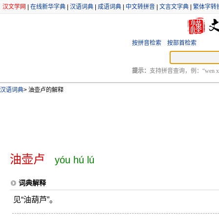
汉文学网
|
在线新华字典
|
汉语词典
|
成语词典
|
中文转拼音
|
文言文字典
|
繁体字转
按拼音检索
按部首检索
提示：
支持拼音查询，例：“wen xu
汉语词典
>
油壶卢的解释
油壶卢
yóu hú lú
词典解释
见“油葫芦”。