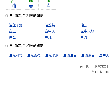
yóu
hú
lú
油
壶
卢
与“油壶卢”相关的词语
油丝子烟
油丝绢
油云
壶丘
壶中天
壶中天地
卢仝
卢儿
卢其
与“油壶卢”相关的成语
油光可鉴
油光晶亮
油光水滑
油嘴油舌
油嘴滑舌
壶中
|
|
关于我们
联系方式
粤ICP备1010