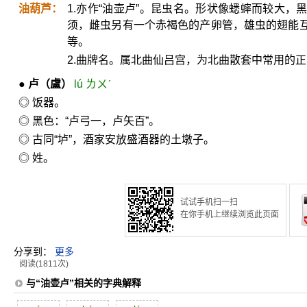
油葫芦：
1.亦作“油壶卢”。昆虫名。形状像蟋蟀而较大
须，雌虫另有一个赤褐色的产卵管，雄虫的翅能
等。
2.曲牌名。属北曲仙吕宫，为北曲散套中常用的
●
卢
（盧）
lú ㄌㄨˊ
◎ 饭器。
◎ 黑色：“卢弓一，卢矢百”。
◎ 古同“垆”，酒家安放盛酒器的土墩子。
◎ 姓。
试试手机扫一扫
在你手机上继续浏览此页面
分享到：
更多
阅读(1811次)
与“油壶卢”相关的字典解释