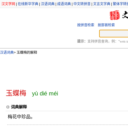
汉文学网
|
在线新华字典
|
汉语词典
|
成语词典
|
中文转拼音
|
文言文字典
|
繁体字转
按拼音检索
按部首检索
提示：
支持拼音查询，例：“wen xu
汉语词典
>
玉蝶梅的解释
玉蝶梅
yù dié méi
词典解释
梅花中珍品。