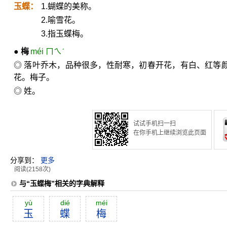
玉蝶：
1.蝴蝶的美称。
2.喻雪花。
3.指玉蝶梅。
●
梅
méi ㄇㄟˊ
◎ 落叶乔木，品种很多，性耐寒，初春开花，有白、红等
花。梅子。
◎ 姓。
试试手机扫一扫
在你手机上继续浏览此页面
分享到：
更多
阅读(2158次)
与“玉蝶梅”相关的字典解释
yù
dié
méi
玉
蝶
梅