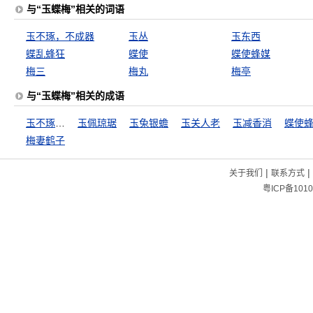
与“玉蝶梅”相关的词语
玉不琢，不成器
玉丛
玉东西
蝶乱蜂狂
蝶使
蝶使蜂媒
梅三
梅丸
梅亭
与“玉蝶梅”相关的成语
玉不琢，不成器
玉佩琼琚
玉兔银蟾
玉关人老
玉减香消
蝶使
梅妻鹤子
|
|
关于我们
联系方式
粤ICP备1010