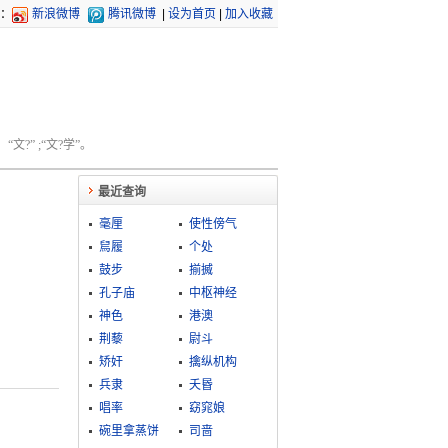
：
新浪微博
腾讯微博
|
设为首页
|
加入收藏
文?” ;“文?学”。
最近查询
毫厘
使性傍气
舃履
个处
鼓步
揃搣
孔子庙
中枢神经
神色
港澳
荆藜
尉斗
矫奸
擒纵机构
兵隶
夭昬
唱率
窈窕娘
碗里拿蒸饼
司啬