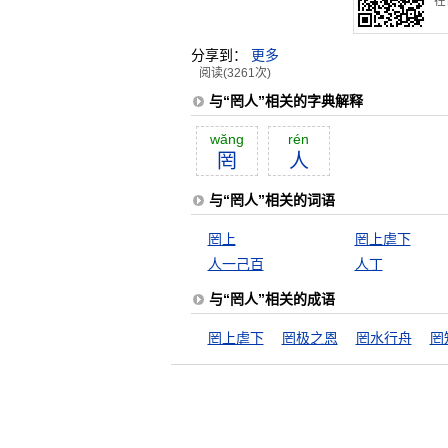
在
分享到：
更多
阅读(3261次)
与“罔人”相关的字典解释
wăng
rén
罔
人
与“罔人”相关的词语
罔上
罔上虐下
人一己百
人丁
与“罔人”相关的成语
罔上虐下
罔极之恩
罔水行舟
罔