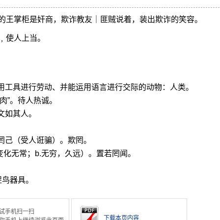
的王掌柜是奸商，欺诈教友｜匪贼说着，装出欺诈的笑容。
﹐使人上当。
使用工具进行劳动、并能运用语言进行交际的动物：人类。
肉”。待人热诚。
文如其人。
罔己（受人诳骗）。欺罔。
变化无常；b.无穷，久远）。置若罔闻。
捉鸟器具。
试手机扫一扫
下载本页内容