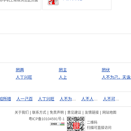
你手机上继续浏览此页面
罔两
罔主
罔伏
人丁兴旺
人上
人不为己，天诛
知所措
人一己百
人丁兴旺
人不为己，天诛地灭
人不人，鬼不鬼
人不可貌相
|
|
|
|
|
关于我们
联系方式
免责声明
意见建议
友情链接
网站地图
粤ICP备10104591号-1
二维码
扫描可直接访问