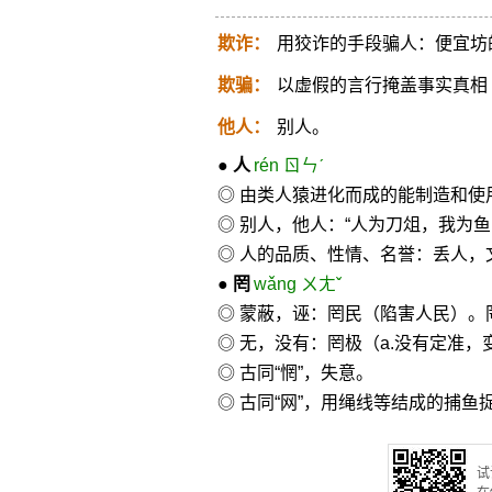
欺诈：
用狡诈的手段骗人：便宜坊
欺骗：
以虚假的言行掩盖事实真相
他人：
别人。
●
人
rén ㄖㄣˊ
◎ 由类人猿进化而成的能制造和
◎ 别人，他人：“人为刀俎，我为鱼
◎ 人的品质、性情、名誉：丢人，
●
罔
wǎng ㄨㄤˇ
◎ 蒙蔽，诬：罔民（陷害人民）。
◎ 无，没有：罔极（a.没有定准，
◎ 古同“惘”，失意。
◎ 古同“网”，用绳线等结成的捕鱼
试