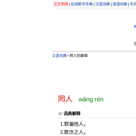
汉文学网
|
在线新华字典
|
汉语词典
|
成语词典
|
中
汉语词典
>
罔人的解释
罔人
wǎng rén
词典解释
1.欺骗他人。
2.欺诈之人。