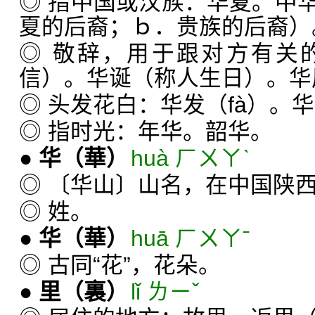
◎ 指中国或汉族：华夏。中
夏的后裔；ｂ．贵族的后裔）
◎ 敬辞，用于跟对方有关
信）。华诞（称人生日）。华
◎ 头发花白：华发（fà）。
◎ 指时光：年华。韶华。
●
华
（華）
huà ㄏㄨㄚˋ
◎ 〔华山〕山名，在中国陕
◎ 姓。
●
华
（華）
huā ㄏㄨㄚˉ
◎ 古同“花”，花朵。
●
里
（裏）
lǐ ㄌㄧˇ