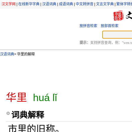
汉文学网
|
在线新华字典
|
汉语词典
|
成语词典
|
中文转拼音
|
文言文字典
|
繁体字转
按拼音检索
按部首检索
提示：
支持拼音查询，例：“wen xu
汉语词典
>
华里的解释
华里
huá lǐ
词典解释
市里的旧称。