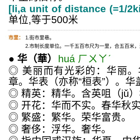
[li,a unit of distance (=1/2k
单位,等于500米
市里：
1.街市里巷。
2.市制长度单位。一千五百市尺为一里，合五百米
●
华
（華）
huá ㄏㄨㄚˊ
◎ 美丽而有光彩的：华丽
章。华表（亦称“桓表”）。华
◎ 精英：精华。含英咀（jǔ
◎ 开花：华而不实。春华秋
◎ 繁盛：繁华。荣华富贵。
◎ 奢侈：浮华。奢华。