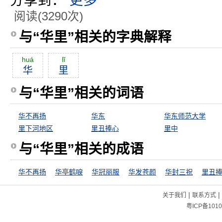
分享到：
更多
阅读(3290次)
与“华里”相关的字典解释
huá
lĭ
华
里
与“华里”相关的词语
华不再扬
华东
华东师范大学
里下河地区
里丑捧心
里中
与“华里”相关的成语
华不再扬
华亭鹤唳
华冠丽服
华发苍颜
华封三祝
里丑
|
|
关于我们
联系方式
粤ICP备1010