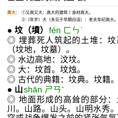
高大：
①又高又大：高大的建筑丨身材高大。
②（年岁）大（多见于早期白话）：老夫年纪高大
●
坟
（墳）
fén ㄈㄣˊ
◎ 埋葬死人筑起的土堆：
（坟地，坟墓）。
◎ 水边高地：汶坟。
◎ 大：坟首。坟烛。
◎ 古代的典籍：坟典。坟籍
●
山
shān ㄕㄢˉ
◎ 地面形成的高耸的部分
川。山路。山头。山明水秀