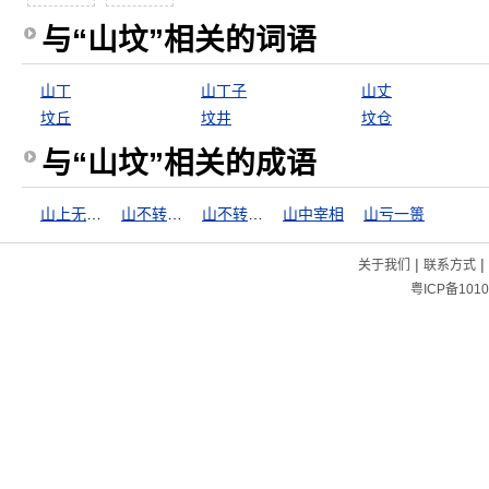
与“山坟”相关的词语
山丁
山丁子
山丈
坟丘
坟井
坟仓
与“山坟”相关的成语
山上无老虎，猴子称大王
山不转水转
山不转路转
山中宰相
山亏一篑
|
|
关于我们
联系方式
粤ICP备1010