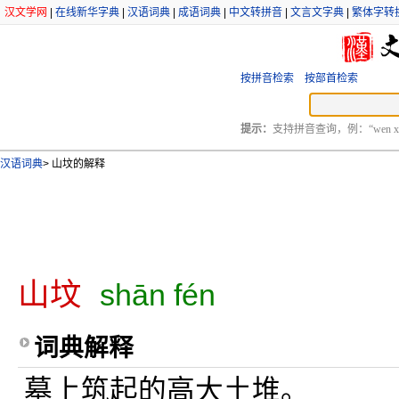
汉文学网
|
在线新华字典
|
汉语词典
|
成语词典
|
中文转拼音
|
文言文字典
|
繁体字转
按拼音检索
按部首检索
提示：
支持拼音查询，例：“wen xu
汉语词典
>
山坟的解释
山坟
shān fén
词典解释
墓上筑起的高大土堆。