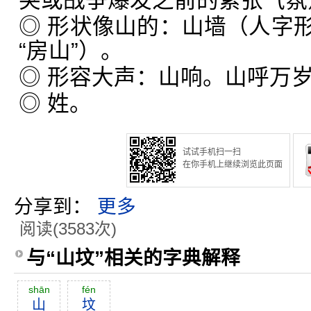
突或战争爆发之前的紧张气氛
◎ 形状像山的：山墙（人字
“房山”）。
◎ 形容大声：山响。山呼万
◎ 姓。
试试手机扫一扫
在你手机上继续浏览此页面
分享到：
更多
阅读(3583次)
与“山坟”相关的字典解释
shān
fén
山
坟