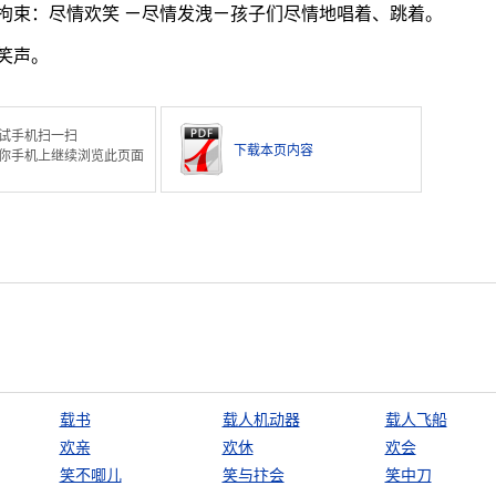
拘束：尽情欢笑 ㄧ尽情发洩ㄧ孩子们尽情地唱着、跳着。
笑声。
试手机扫一扫
下载本页内容
你手机上继续浏览此页面
载书
载人机动器
载人飞船
欢亲
欢休
欢会
笑不唧儿
笑与抃会
笑中刀