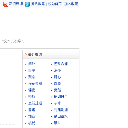
：
新浪微博
腾讯微博
|
设为首页
|
加入收藏
文?” ;“文?学”。
最近查询
阃外
还珠合浦
轻甲
消仆
觐亲
肝心
移花换柳
踝膝
课吏
樊然
嗒然
昭如日月
思前想后
子叶
春运
封建割据
翔骞
楚山巫水
桃杙
暗世