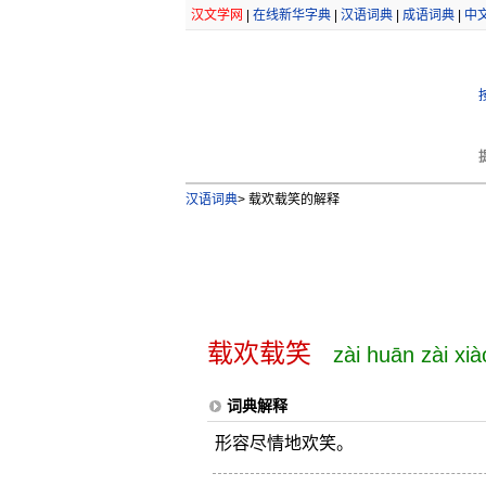
汉文学网
|
在线新华字典
|
汉语词典
|
成语词典
|
中
汉语词典
>
载欢载笑的解释
载欢载笑
zài huān zài xià
词典解释
形容尽情地欢笑。