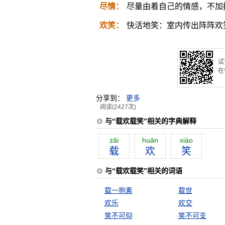
尽情：
尽量由着自己的情感，不加
欢笑：
快活地笑：室内传出阵阵欢
试
在
分享到：
更多
阅读(2427次)
与“载欢载笑”相关的字典解释
zăi
huān
xiào
载
欢
笑
与“载欢载笑”相关的词语
载一抱素
载世
欢乐
欢交
笑不可仰
笑不可支