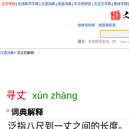
汉文学网
|
在线新华字典
|
汉语词典
|
成语词典
|
中文转拼音
|
文言文字典
|
繁体字转
按拼音检索
按部首检索
提示：
支持拼音查询，例：“wen xu
汉语词典
>
寻丈的解释
寻丈
xún zhàng
词典解释
泛指八尺到一丈之间的长度。