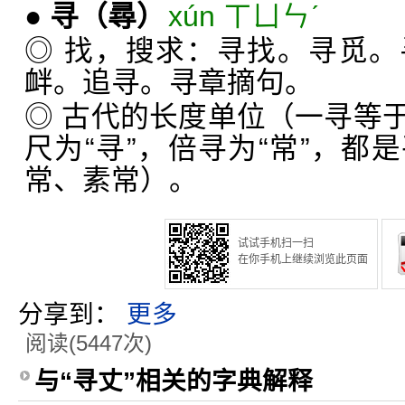
●
寻
（尋）
xún ㄒㄩㄣˊ
◎ 找，搜求：寻找。寻觅
衅。追寻。寻章摘句。
◎ 古代的长度单位（一寻等
尺为“寻”，倍寻为“常”，都
常、素常）。
试试手机扫一扫
在你手机上继续浏览此页面
分享到：
更多
阅读(5447次)
与“寻丈”相关的字典解释