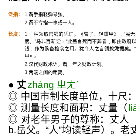
泛指：
1.谓手指轻弹琴弦。
2.谓不专指一事或一人。
长度：
1.一种领取官钱的凭证。《管子．轻重甲》﹕“民
度。”马非百新诠﹕“此盖言死而不葬者﹐即由政府
钱﹐作为购备棺衾之用。犹今人之言领款凭据矣。
甲》。
2.汉代财政术语。谓一年之财政计划。
3.两端之间的距离。
●
丈
zhàng ㄓㄤˋ
◎ 中国市制长度单位，十尺
◎ 测量长度和面积：丈量（
li
◎ 对老年男子的尊称：丈人（
b.岳父。“人”均读轻声）。老