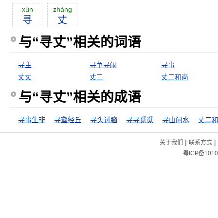
xún
zhàng
寻
丈
与“寻丈”相关的词语
寻主
寻争寻闹
寻事
丈丈
丈二
丈二和尚
与“寻丈”相关的成语
寻事生非
寻壑经丘
寻头讨脑
寻寻觅觅
寻山问水
丈二
|
|
关于我们
联系方式
粤ICP备1010