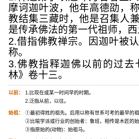
摩诃迦叶波，他年高德劭，
教结集三藏时，他是召集人
是传承佛法的第一代祖师，西
2.借指佛教禅宗。因迦叶被
称。
3.佛教指释迦佛以前的过
林》卷十三。
以前：
1.比现在或某一时间早的时期。
2.泛指从前，以往。
始祖：
①最初得姓的祖先。后用以称有世系可考的最早的
②比喻学派或行业的创始者：鲁班，相传是木匠的
③指原始的(动物)：始祖马。