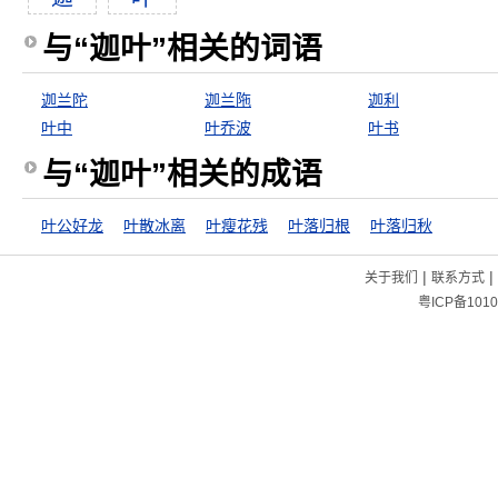
与“迦叶”相关的词语
迦兰陀
迦兰陁
迦利
叶中
叶乔波
叶书
与“迦叶”相关的成语
叶公好龙
叶散冰离
叶瘦花残
叶落归根
叶落归秋
|
|
关于我们
联系方式
粤ICP备1010