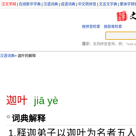
汉文学网
|
在线新华字典
|
汉语词典
|
成语词典
|
中文转拼音
|
文言文字典
|
繁体字转
按拼音检索
按部首检索
提示：
支持拼音查询，例：“wen xu
汉语词典
>
迦叶的解释
迦叶
jiā yè
词典解释
1.释迦弟子以迦叶为名者五