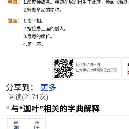
释迦：
1.印度种族名。释迦牟尼即出生于此族。参阅《释
2.释迦牟尼的简称。
首座：
1.指宰相。
2.指位居上座的僧人。
3.最尊的座位。
4.第一座。
试试手机扫一扫
在你手机上继续浏览此页面
分享到：
更多
阅读(2171次)
与“迦叶”相关的字典解释
jiā
yè
迦
叶