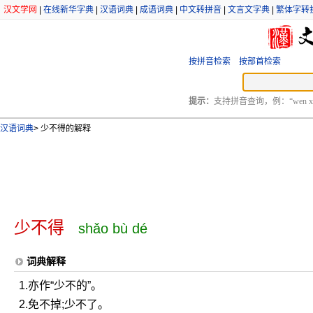
汉文学网
|
在线新华字典
|
汉语词典
|
成语词典
|
中文转拼音
|
文言文字典
|
繁体字转
按拼音检索
按部首检索
提示：
支持拼音查询，例：“wen xu
汉语词典
>
少不得的解释
少不得
shǎo bù dé
词典解释
1.亦作“少不的”。
2.免不掉;少不了。