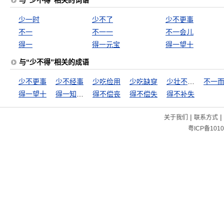
与“少不得”相关的词语
少一时
少不了
少不更事
不一
不一一
不一会儿
得一
得一元宝
得一望十
与“少不得”相关的成语
少不更事
少不经事
少吃俭用
少吃缺穿
少壮不努力，老大徒伤悲
不一
得一望十
得一知己，死可无恨
得不偿丧
得不偿失
得不补失
|
|
关于我们
联系方式
粤ICP备1010