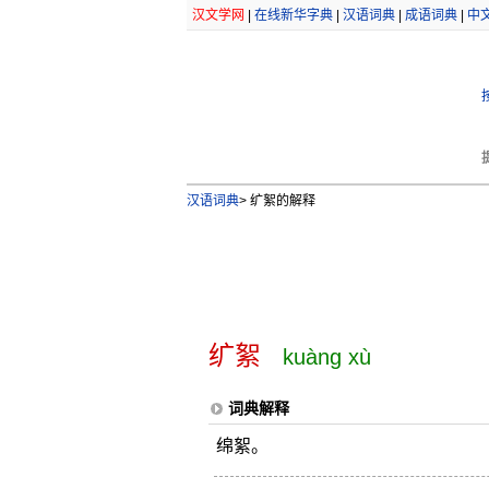
汉文学网
|
在线新华字典
|
汉语词典
|
成语词典
|
中
汉语词典
>
纩絮的解释
纩絮
kuàng xù
词典解释
绵絮。