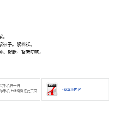
絮。
絮被子。絮棉袄。
烦。絮聒。絮絮叨叨。
试手机扫一扫
下载本页内容
你手机上继续浏览此页面