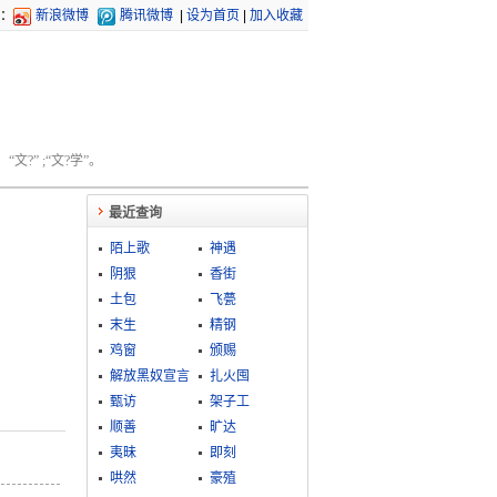
：
新浪微博
腾讯微博
|
设为首页
|
加入收藏
文?” ;“文?学”。
最近查询
陌上歌
神遇
阴狠
香街
土包
飞甍
末生
精钢
鸡窗
颁赐
解放黑奴宣言
扎火囤
甄访
架子工
顺善
旷达
夷昧
即刻
哄然
豪殖