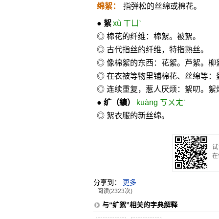
绵絮：
指弹松的丝绵或棉花。
●
絮
xù ㄒㄩˋ
◎ 棉花的纤维：棉絮。被絮。
◎ 古代指丝的纤维，特指熟丝。
◎ 像棉絮的东西：花絮。芦絮。柳
◎ 在衣被等物里铺棉花、丝绵等：
◎ 连续重复，惹人厌烦：絮叨。絮
●
纩
（纊）
kuàng ㄎㄨㄤˋ
◎ 絮衣服的新丝绵。
试
在
分享到：
更多
阅读(2323次)
与“纩絮”相关的字典解释