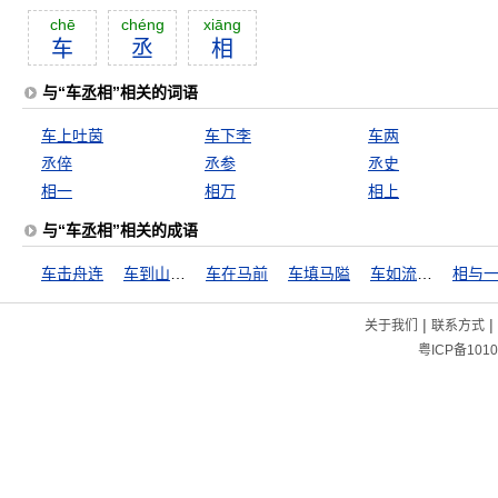
chē
chéng
xiāng
车
丞
相
与“车丞相”相关的词语
车上吐茵
车下李
车两
丞倅
丞参
丞史
相一
相万
相上
与“车丞相”相关的成语
车击舟连
车到山前必有路
车在马前
车填马隘
车如流水马如龙
相与
|
|
关于我们
联系方式
粤ICP备1010