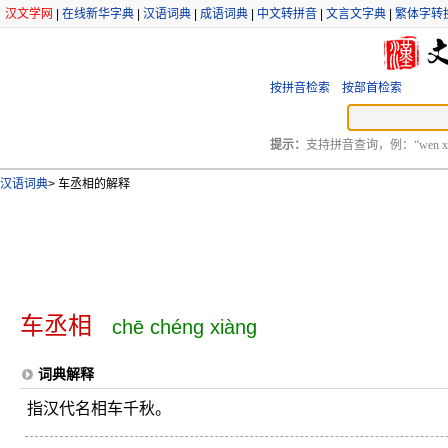
汉文学网
|
在线新华字典
|
汉语词典
|
成语词典
|
中文转拼音
|
文言文字典
|
繁体字转
按拼音检索
按部首检索
提示：
支持拼音查询，例：“wen xu
汉语词典
>
车丞相的解释
车丞相
chē chéng xiàng
词典解释
指汉代名相车千秋。