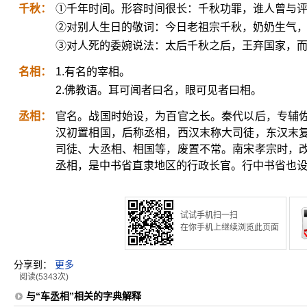
千秋：
①千年时间。形容时间很长：千秋功罪，谁人曾与
②对别人生日的敬词：今日老祖宗千秋，奶奶生气，
③对人死的委婉说法：太后千秋之后，王弃国家，
名相：
1.有名的宰相。
2.佛教语。耳可闻者曰名，眼可见者曰相。
丞相：
官名。战国时始设，为百官之长。秦代以后，专辅
汉初置相国，后称丞相，西汉末称大司徒，东汉末
司徒、大丞相、相国等，废置不常。南宋孝宗时，
丞相，是中书省直隶地区的行政长官。行中书省也
试试手机扫一扫
在你手机上继续浏览此页面
分享到：
更多
阅读(5343次)
与“车丞相”相关的字典解释