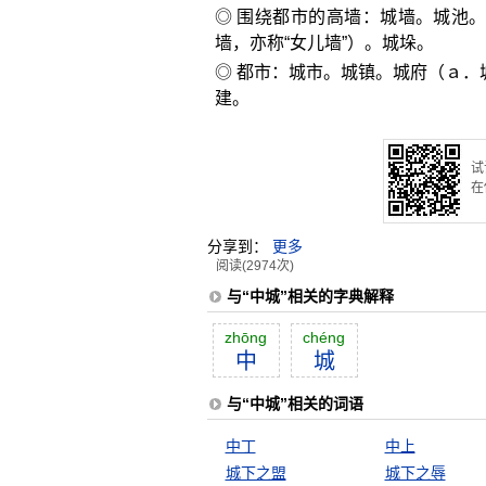
◎ 围绕都市的高墙：城墙。城池。
墙，亦称“女儿墙”）。城垛。
◎ 都市：城市。城镇。城府（ａ．
建。
试
在
分享到：
更多
阅读(2974次)
与“中城”相关的字典解释
zhōng
chéng
中
城
与“中城”相关的词语
中丁
中上
城下之盟
城下之辱