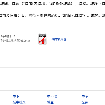
城圈。城郭（“城”指内城墙，“郭”指外城墙）。城楼。城堞（
城市及官署；ｂ．喻待人处世的心机，如“胸无城城”）。城邑。
试手机扫一扫
下载本页内容
你手机上继续浏览此页面
中下
中不溜
中专
城中桃李
城主
城乡