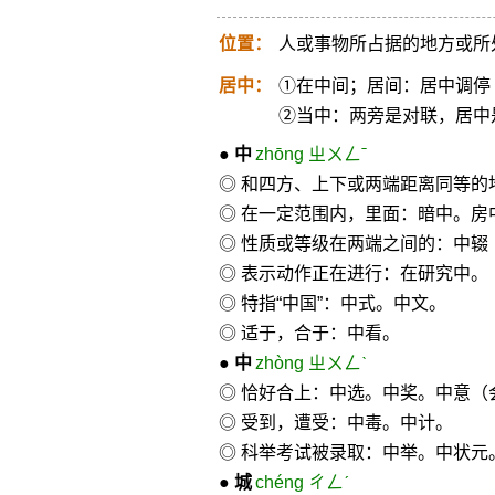
位置：
人或事物所占据的地方或所
居中：
①在中间；居间：居中调停
②当中：两旁是对联，居中
●
中
zhōng ㄓㄨㄥˉ
◎ 和四方、上下或两端距离同等的
◎ 在一定范围内，里面：暗中。房
◎ 性质或等级在两端之间的：中辍
◎ 表示动作正在进行：在研究中。
◎ 特指“中国”：中式。中文。
◎ 适于，合于：中看。
●
中
zhòng ㄓㄨㄥˋ
◎ 恰好合上：中选。中奖。中意（
◎ 受到，遭受：中毒。中计。
◎ 科举考试被录取：中举。中状元
●
城
chéng ㄔㄥˊ