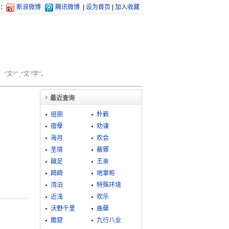
：
新浪微博
腾讯微博
|
设为首页
|
加入收藏
文?” ;“文?学”。
最近查询
组丽
朴簌
宿孽
劝谏
海月
欢会
圣境
蔽罪
踧足
王亲
踦踦
地掌柜
湾泊
特殊环境
近浅
欢乐
沃野千里
曲蘖
蟾窟
九行八业