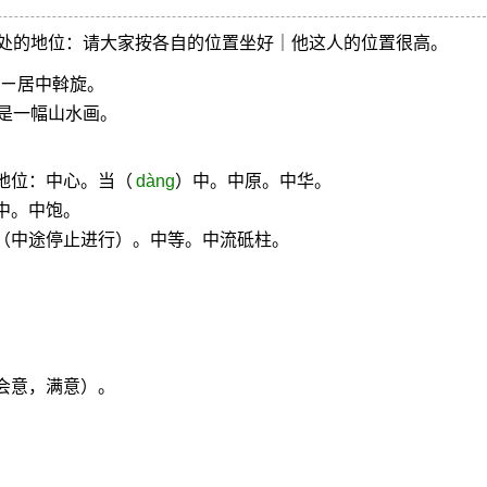
处的地位：请大家按各自的位置坐好｜他这人的位置很高。
 ㄧ居中斡旋。
是一幅山水画。
地位：中心。当（
dàng
）中。中原。中华。
中。中饱。
（中途停止进行）。中等。中流砥柱。
会意，满意）。
。