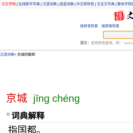
汉文学网
|
在线新华字典
|
汉语词典
|
成语词典
|
中文转拼音
|
文言文字典
|
繁体字转
按拼音检索
按部首检索
提示：
支持拼音查询，例：“wen xu
汉语词典
>
京城的解释
京城
jīng chéng
词典解释
指国都。