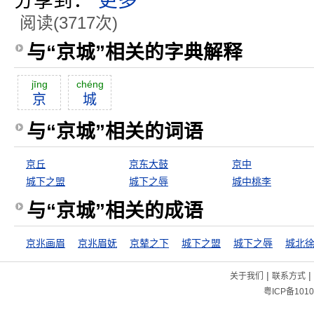
分享到：
更多
阅读(3717次)
与“京城”相关的字典解释
jīng
chéng
京
城
与“京城”相关的词语
京丘
京东大鼓
京中
城下之盟
城下之辱
城中桃李
与“京城”相关的成语
京兆画眉
京兆眉妩
京辇之下
城下之盟
城下之辱
城北
|
|
关于我们
联系方式
粤ICP备1010