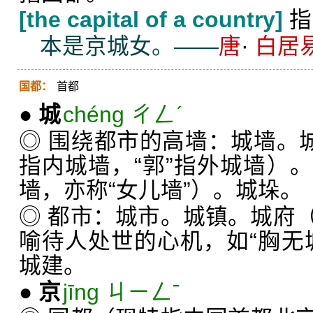
[the capital of a country]
指
本是京城女。——
唐
·
白居
国都：
首都
●
城
chéng ㄔㄥˊ
◎ 围绕都市的高墙：城墙。城
指内城墙，“郭”指外城墙）
墙，亦称“女儿墙”）。城垛。
◎ 都市：城市。城镇。城府
喻待人处世的心机，如“胸无
城建。
●
京
jīng ㄐㄧㄥˉ