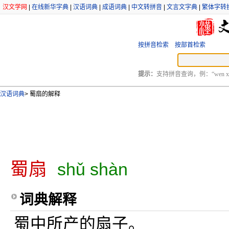
汉文学网
|
在线新华字典
|
汉语词典
|
成语词典
|
中文转拼音
|
文言文字典
|
繁体字转
按拼音检索
按部首检索
提示：
支持拼音查询，例：“wen xu
汉语词典
>
蜀扇的解释
蜀扇
shǔ shàn
词典解释
蜀中所产的扇子。