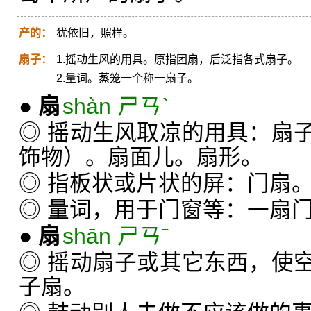
产的：
犹依旧，照样。
扇子：
1.摇动生风的用具。原指团扇，后泛指各式扇子。
2.量词。蒸笼一个称一扇子。
●
扇
shàn ㄕㄢˋ
◎ 摇动生风取凉的用具：扇
饰物）。扇面儿。扇形。
◎ 指板状或片状的屏：门扇
◎ 量词，用于门窗等：一扇
●
扇
shān ㄕㄢˉ
◎ 摇动扇子或其它东西，使
子扇。