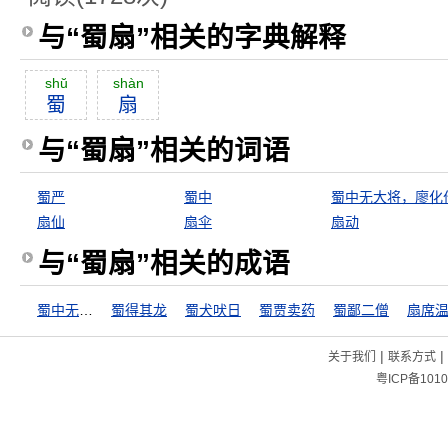
与“蜀扇”相关的字典解释
shŭ
shàn
蜀
扇
与“蜀扇”相关的词语
蜀严
蜀中
扇仙
扇伞
扇动
与“蜀扇”相关的成语
蜀中无大将，廖化作先锋
蜀得其龙
蜀犬吠日
蜀贾卖药
蜀鄙二僧
扇席
|
|
关于我们
联系方式
粤ICP备1010