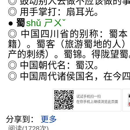
◎ 鼓动别人去做不应该做的
◎ 用手掌打：扇耳光。
●
蜀
shǔ ㄕㄨˇ
◎ 中国四川省的别称：蜀
籍）。蜀客（旅游蜀地的人
产的刺绣）。蜀锦。得陇望蜀
◎ 中国朝代名：蜀汉。
◎ 中国周代诸侯国名，在今
试试手机扫一扫
在你手机上继续浏览此页面
分享到：
更多
阅读(1728次)