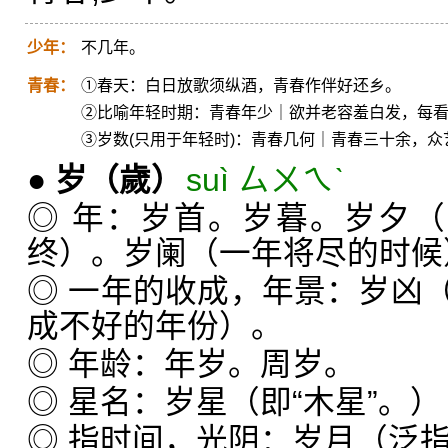
少年：
不几年。
青春：
①春天：白日放歌须纵酒，青春作伴好还乡。
②比喻年轻时期：青春年少｜欲并老容羞白发，每
③岁数(只用于年轻时)：青春几何｜青春三十余，众
●
岁
（歲）
suì ㄙㄨㄟˋ
◎ 年：岁首。岁暮。岁夕（
终）。岁阑（一年将尽的时候
◎ 一年的收成，年景：岁凶
成不好的年份）。
◎ 年龄：年岁。周岁。
◎ 星名：岁星（即“木星”。）
◎ 指时间，光阴：岁月（泛