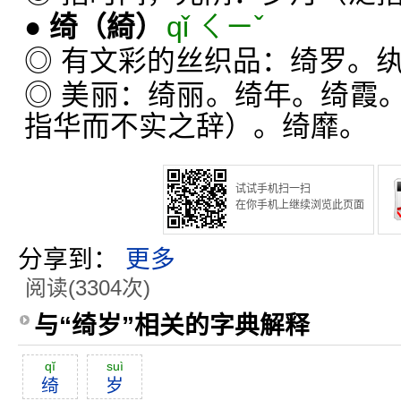
●
绮
（綺）
qǐ ㄑㄧˇ
◎ 有文彩的丝织品：绮罗。
◎ 美丽：绮丽。绮年。绮霞
指华而不实之辞）。绮靡。
试试手机扫一扫
在你手机上继续浏览此页面
分享到：
更多
阅读(3304次)
与“绮岁”相关的字典解释
qĭ
suì
绮
岁