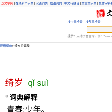
汉文学网
|
在线新华字典
|
汉语词典
|
成语词典
|
中文转拼音
|
文言文字典
|
繁体字转
按拼音检索
按部首检索
提示：
支持拼音查询，例：“wen xu
汉语词典
>
绮岁的解释
绮岁
qǐ suì
词典解释
青春;少年。