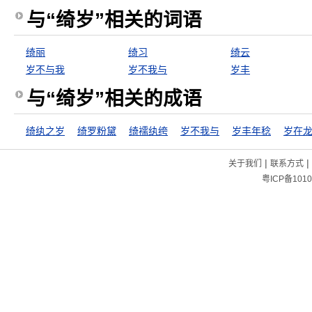
与“绮岁”相关的词语
绮丽
绮习
绮云
岁不与我
岁不我与
岁丰
与“绮岁”相关的成语
绮纨之岁
绮罗粉黛
绮襦纨绔
岁不我与
岁丰年稔
岁在
|
|
关于我们
联系方式
粤ICP备1010