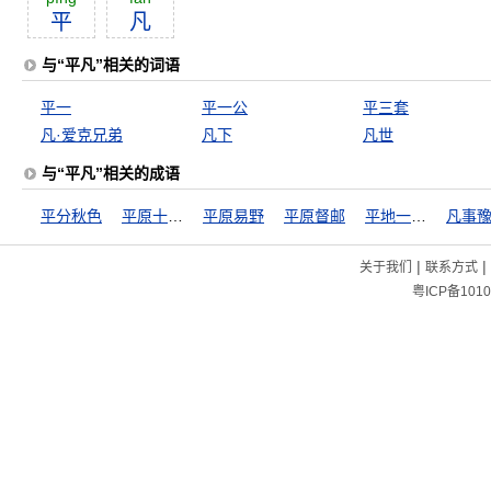
平
凡
与“平凡”相关的词语
平一
平一公
平三套
凡·爱克兄弟
凡下
凡世
与“平凡”相关的成语
平分秋色
平原十日饮
平原易野
平原督邮
平地一声雷
|
|
关于我们
联系方式
粤ICP备1010