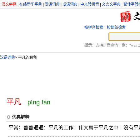
汉文学网
|
在线新华字典
|
汉语词典
|
成语词典
|
中文转拼音
|
文言文字典
|
繁体字转
按拼音检索
按部首检索
提示：
支持拼音查询，例：“wen xu
汉语词典
>
平凡的解释
平凡
píng fán
词典解释
平常；普普通通：平凡的工作｜伟大寓于平凡之中｜没有平