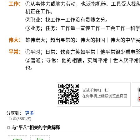
工作：
①从事体力或脑力劳动，也泛指机器、工具受人操
机正在工作。
②职业：找工作ㄧ工作没有贵贱之分。
③业务；任务：工作量ㄧ宣传工作ㄧ工会工作ㄧ科
伟大：
雄伟宏大；超出寻常的：伟大的祖国｜伟大的中华
平常：
①平时；日常：饮食言笑如平常｜他平常很少看电
②普通；寻常：他的相貌，实属平常｜世人厌平常
也。
试试手机扫一扫
在你手机上继续浏览此页面
分享到：
更多
阅读(8881次)
与“平凡”相关的字典解释
píng
fán