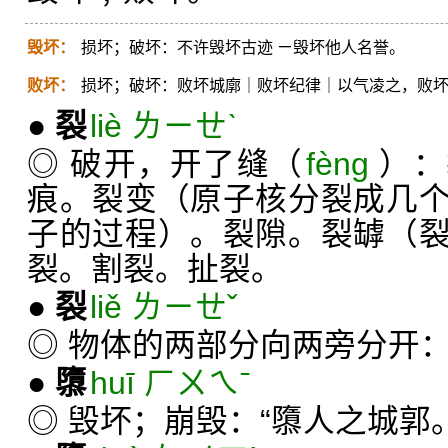
毁坏：
损坏；破坏：不许毁坏古迹 ㄧ毁坏他人名誉。
败坏：
损坏；破坏：败坏城廓｜败坏纪律｜以气凌之，败
●
裂
liè ㄌㄧㄝˋ
◎ 破开，开了缝（
fèng
）：
痕。裂变（原子核分裂成几
子的过程）。裂隙。裂罅（
裂。割裂。扯裂。
●
裂
liě ㄌㄧㄝˇ
◎ 物体的两部分向两旁分开
●
隳
huī ㄏㄨㄟˉ
◎ 毁坏；崩毁：“隳人之城郭。