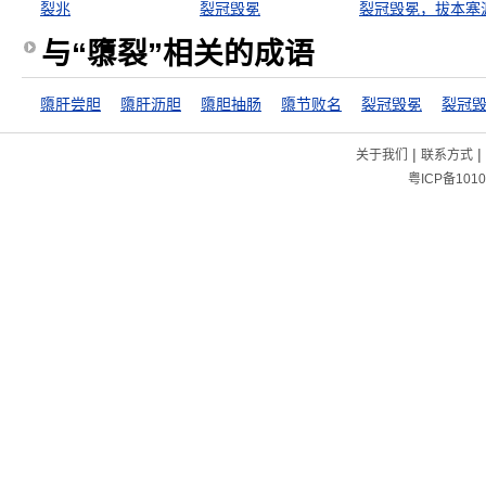
裂兆
裂冠毁冕
裂冠毁冕，拔本塞
与“隳裂”相关的成语
隳肝尝胆
隳肝沥胆
隳胆抽肠
隳节败名
裂冠毁冕
|
|
关于我们
联系方式
粤ICP备1010