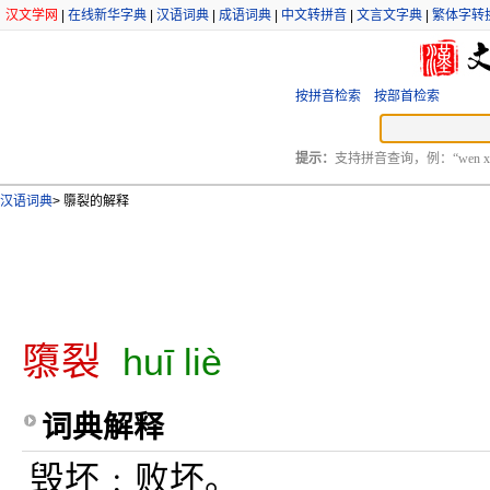
汉文学网
|
在线新华字典
|
汉语词典
|
成语词典
|
中文转拼音
|
文言文字典
|
繁体字转
按拼音检索
按部首检索
提示：
支持拼音查询，例：“wen xu
汉语词典
>
隳裂的解释
隳裂
huī liè
词典解释
毁坏﹔败坏。