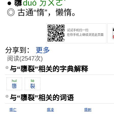
●
隳
duò ㄉㄨㄛˋ
◎ 古通“惰”，懒惰。
试试手机扫一扫
在你手机上继续浏览此页面
分享到：
更多
阅读(2547次)
与“隳裂”相关的字典解释
huī
liè
隳
裂
与“隳裂”相关的词语
隳亡
隳凌
隳剌