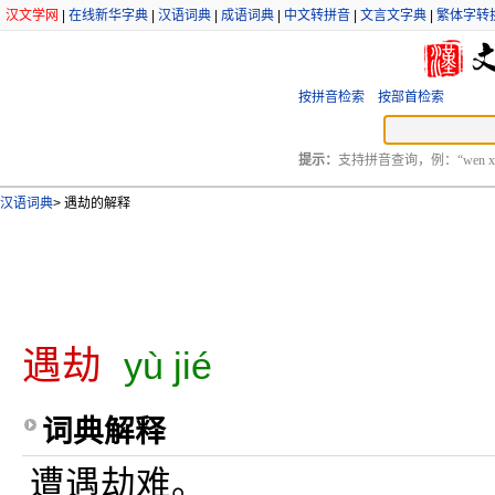
汉文学网
|
在线新华字典
|
汉语词典
|
成语词典
|
中文转拼音
|
文言文字典
|
繁体字转
按拼音检索
按部首检索
提示：
支持拼音查询，例：“wen xu
汉语词典
>
遇劫的解释
遇劫
yù jié
词典解释
遭遇劫难。