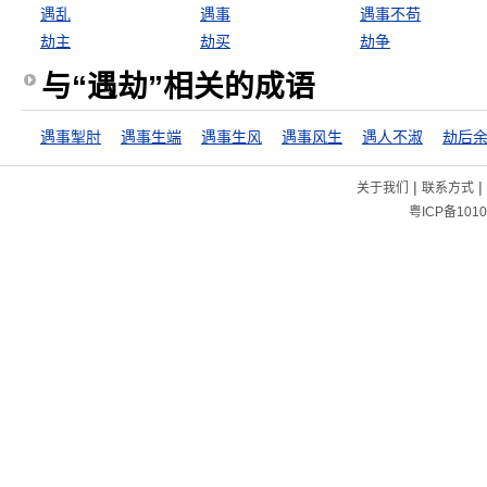
遇乱
遇事
遇事不苟
劫主
劫买
劫争
与“遇劫”相关的成语
遇事掣肘
遇事生端
遇事生风
遇事风生
遇人不淑
劫后
|
|
关于我们
联系方式
粤ICP备1010