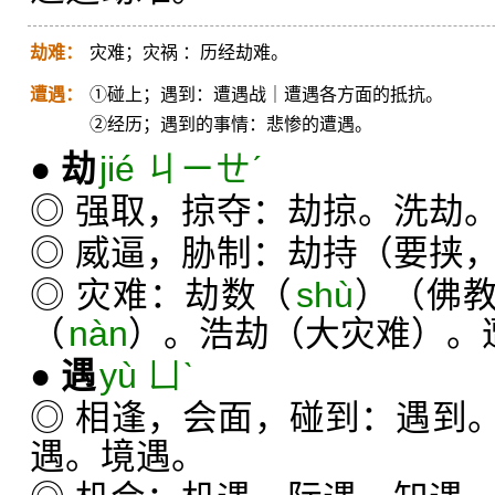
劫难：
灾难；灾祸 ：历经劫难。
遭遇：
①碰上；遇到：遭遇战｜遭遇各方面的抵抗。
②经历；遇到的事情：悲惨的遭遇。
●
劫
jié ㄐㄧㄝˊ
◎ 强取，掠夺：劫掠。洗劫
◎ 威逼，胁制：劫持（要挟
◎ 灾难：劫数（
shù
）（佛
（
nàn
）。浩劫（大灾难）。
●
遇
yù ㄩˋ
◎ 相逢，会面，碰到：遇到
遇。境遇。