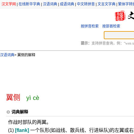
汉文学网
|
在线新华字典
|
汉语词典
|
成语词典
|
中文转拼音
|
文言文字典
|
繁体字转
按拼音检索
按部首检索
提示：
支持拼音查询，例：“wen xu
汉语词典
>
翼侧的解释
翼侧
yì cè
词典解释
作战时部队的两翼。
(1)
[flank]
一个队形(如战线、散兵线、行进纵队)的左翼或右