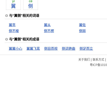
yì
cè
翼
侧
与“翼侧”相关的词语
翼亮
翼从
翼佐
侧不棱
侧不楞
侧丽
与“翼侧”相关的成语
翼翼小心
翼翼飞鸾
侧目而视
侧词艳曲
侧足而立
|
|
关于我们
联系方式
粤ICP备1010