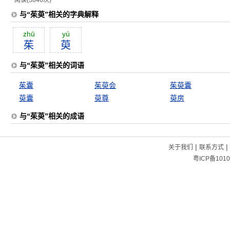
阅读(3846次)
与“茱萸”相关的字典解释
zhū
yú
茱
萸
与“茱萸”相关的词语
茱囊
茱萸会
茱萸囊
萸囊
萸尊
萸房
与“茱萸”相关的成语
|
|
关于我们
联系方式
粤ICP备1010