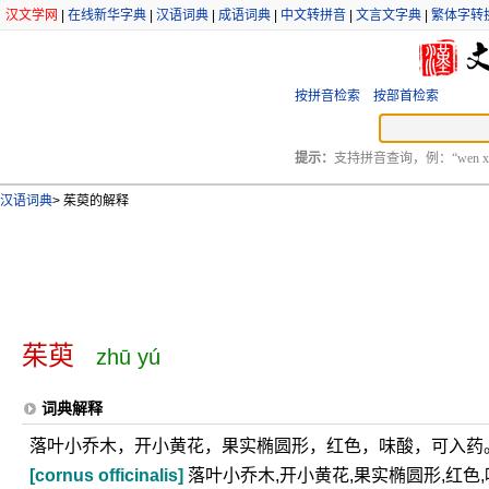
汉文学网
|
在线新华字典
|
汉语词典
|
成语词典
|
中文转拼音
|
文言文字典
|
繁体字转
按拼音检索
按部首检索
提示：
支持拼音查询，例：“wen xu
汉语词典
>
茱萸的解释
茱萸
zhū yú
词典解释
落叶小乔木，开小黄花，果实椭圆形，红色，味酸，可入药
[cornus officinalis]
落叶小乔木,开小黄花,果实椭圆形,红色,