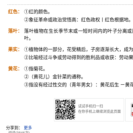
红色：
①红的颜色。
②象征革命或政治觉悟高：红色政权丨红色根据地
落叶：
落叶植物在生长季节末或一短时间内的叶子分离或
叶。
果实：
①植物体的一部分，花受精后，子房逐渐长大，成
②比喻经过斗争或劳动得到的胜利品或收获：劳动
黄花：
①指菊花。
②（黄花儿）金针菜的通称。
③指没有经过性交的（青年男女）：黄花后生 ㄧ黄
试试手机扫一扫
在你手机上继续浏览此页面
分享到：
更多