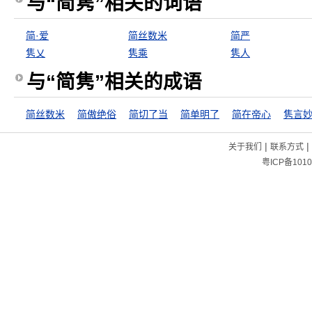
与“简隽”相关的词语
简·爱
简丝数米
简严
隽乂
隽乘
隽人
与“简隽”相关的成语
简丝数米
简傲绝俗
简切了当
简单明了
简在帝心
隽言
|
|
关于我们
联系方式
粤ICP备1010