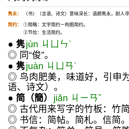
隽永：
〈书〉（言语、诗文）意味深长：语颇隽永，耐人
简约：
①简略：文字简约ㄧ构图简约。
②节俭：生活简约。
●
隽
jùn ㄐㄩㄣˋ
◎ 同“俊”。
●
隽
juàn ㄐㄩㄢˋ
◎ 鸟肉肥美，味道好，引申
语、诗文）。
●
简
（簡）
jiǎn ㄐㄧㄢˇ
◎ 古代用来写字的竹板：竹
◎ 书信：简帖。简札。信简