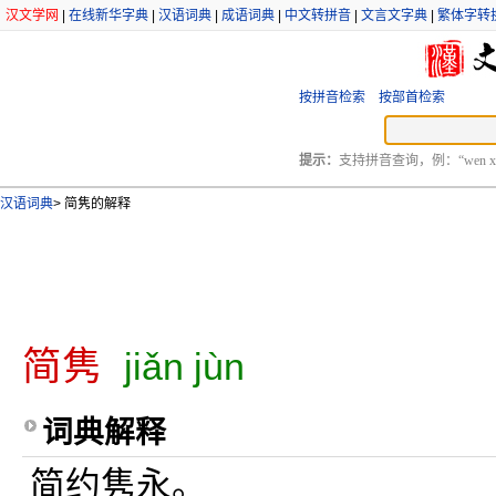
汉文学网
|
在线新华字典
|
汉语词典
|
成语词典
|
中文转拼音
|
文言文字典
|
繁体字转
按拼音检索
按部首检索
提示：
支持拼音查询，例：“wen xu
汉语词典
>
简隽的解释
简隽
jiǎn jùn
词典解释
简约隽永。