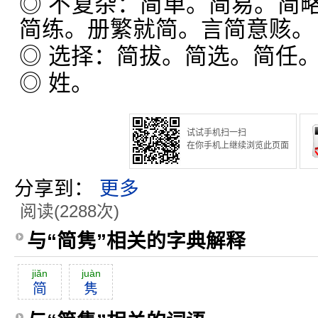
◎ 不复杂：简单。简易。简
简练。册繁就简。言简意赅。
◎ 选择：简拔。简选。简任
◎ 姓。
试试手机扫一扫
在你手机上继续浏览此页面
分享到：
更多
阅读(2288次)
与“简隽”相关的字典解释
jiăn
juàn
简
隽