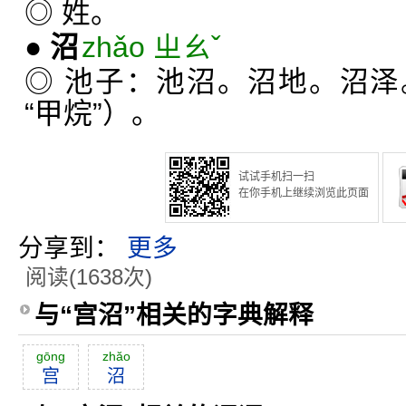
◎ 姓。
●
沼
zhǎo ㄓㄠˇ
◎ 池子：池沼。沼地。沼
“甲烷”）。
试试手机扫一扫
在你手机上继续浏览此页面
分享到：
更多
阅读(1638次)
与“宫沼”相关的字典解释
gōng
zhăo
宫
沼