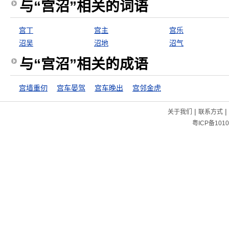
与“宫沼”相关的词语
宫丁
宫主
宫乐
沼吴
沼地
沼气
与“宫沼”相关的成语
宫墙重仞
宫车晏驾
宫车晚出
宫邻金虎
|
|
关于我们
联系方式
粤ICP备1010