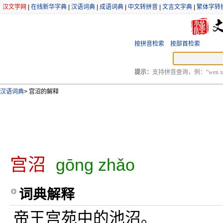
汉文学网
|
在线新华字典
|
汉语词典
|
成语词典
|
中文转拼音
|
文言文字典
|
繁体字转
按拼音检索
按部首检索
提示：
支持拼音查询，例：“wen xu
汉语词典
>
宫沼的解释
宫沼
gōng zhǎo
词典解释
帝王宫苑中的池沼。