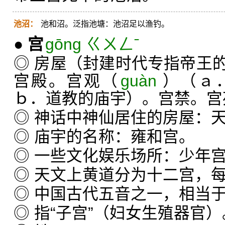
池沼：
池和沼。泛指池塘：池沼足以渔钓。
●
宫
gōng ㄍㄨㄥˉ
◎ 房屋（封建时代专指帝王
宫殿。宫观（
guàn
）（ａ
ｂ．道教的庙宇）。宫禁。宫
◎ 神话中神仙居住的房屋：
◎ 庙宇的名称：雍和宫。
◎ 一些文化娱乐场所：少年
◎ 天文上黄道分为十二宫，
◎ 中国古代五音之一，相当于简
◎ 指“子宫”（妇女生殖器官）