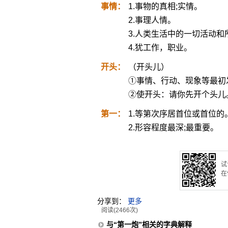
事情：
1.事物的真相;实情。
2.事理人情。
3.人类生活中的一切活动
4.犹工作，职业。
开头：
（开头儿）
①事情、行动、现象等最初
②使开头：请你先开个头儿
第一：
1.等第次序居首位或首位的
2.形容程度最深;最重要。
试
在
分享到：
更多
阅读(2466次)
与“第一炮”相关的字典解释