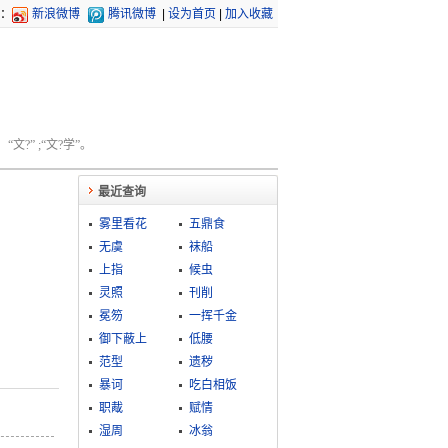
：
新浪微博
腾讯微博
|
设为首页
|
加入收藏
文?” ;“文?学”。
最近查询
雾里看花
五鼎食
无虞
袜船
上指
候虫
灵照
刊削
冕笏
一挥千金
御下蔽上
低腰
范型
遗秽
暴诃
吃白相饭
职胾
赋情
湿周
冰翁