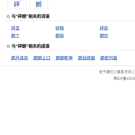
砰
朗
与“砰朗”相关的词语
砰击
砰啪
砰宕
朗个
朗丽
朗伉
与“砰朗”相关的成语
朗月清风
朗朗上口
朗朗乾坤
朗目疏眉
朗若列眉
|
|
关于我们
联系方式
粤ICP备1010