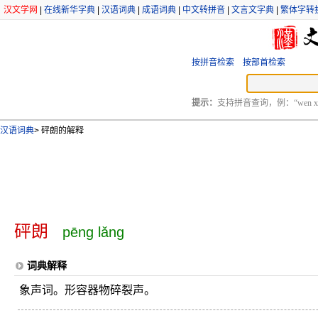
汉文学网
|
在线新华字典
|
汉语词典
|
成语词典
|
中文转拼音
|
文言文字典
|
繁体字转
按拼音检索
按部首检索
提示：
支持拼音查询，例：“wen xu
汉语词典
>
砰朗的解释
砰朗
pēng lǎng
词典解释
象声词。形容器物碎裂声。