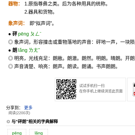
器物：
1.原指尊彝之类。后为各种用具的统称。
2.器具和货物。
象声词：
即“拟声词”。
●
砰
pēng ㄆㄥˉ
◎ 象声词，形容撞击或重物落地的声音：砰地一声，一块
●
朗
lǎng ㄌㄤˇ
◎ 明亮，光线充足：朗敞。朗澈。朗然。明朗。晴朗。开
◎ 声音清楚、响亮：朗声。朗读。朗诵。书声朗朗。
试试手机扫一扫
在你手机上继续浏览此页面
分享到：
更多
阅读(2200次)
与“砰朗”相关的字典解释
pēng
lăng