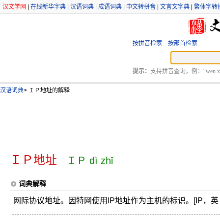
汉文学网
|
在线新华字典
|
汉语词典
|
成语词典
|
中文转拼音
|
文言文字典
|
繁体字转
按拼音检索
按部首检索
提示：
支持拼音查询，例：“wen xu
汉语词典
>
ＩＰ地址的解释
ＩＰ地址
ＩＰ dì zhǐ
词典解释
网际协议地址。因特网使用IP地址作为主机的标识。[IP，英 Intern