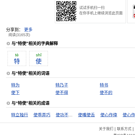
试试手机扫一扫
在你手机上继续浏览此页面
分享到：
更多
阅读(3165次)
与“特使”相关的字典解释
tè
shĭ
特
使
与“特使”相关的词语
特为
特乃子
特书
使下
使不得
使不的
与“特使”相关的成语
特立独行
使乖弄巧
使功不如使过
使嘴使舌
使心作倖
使心
|
|
关于我们
联系方式