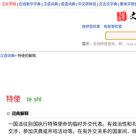
汉文学网
|
在线新华字典
|
汉语词典
|
成语词典
|
中文转拼音
|
文言文字典
|
繁体字转
按拼音检索
按部首检索
提示：
支持拼音查询，例：“wen xu
汉语词典
>
特使的解释
特使
tè shǐ
词典解释
一国派往别国执行特殊使命的临时外交代表。有政治性和
交涉，参加庆典或吊唁活动等。在有外交关系的国家间，