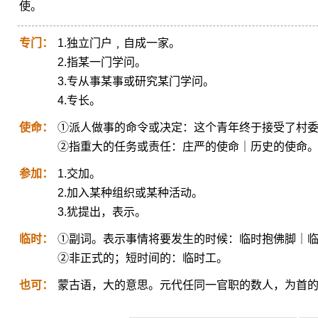
使。
专门：
1.独立门户﹐自成一家。
2.指某一门学问。
3.专从事某事或研究某门学问。
4.专长。
使命：
①派人做事的命令或决定：这个青年终于接受了村
②指重大的任务或责任：庄严的使命｜历史的使命
参加：
1.交加。
2.加入某种组织或某种活动。
3.犹提出，表示。
临时：
①副词。表示事情将要发生的时候：临时抱佛脚｜
②非正式的；短时间的：临时工。
也可：
蒙古语，大的意思。元代任同一官职的数人，为首的