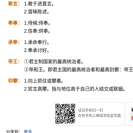
敢言：
1.敢于进直言。
2.冒昧陈述。
奉事：
1.侍候;侍奉。
2.信奉;供奉。
承奉：
1.承命奉行。
2.奉承讨好。
帝王：
①君主制国家的最高统治者。
②帝和王。即君主国的最高统治者和最高封爵：帝
仰攀：
1.向上抓住或攀着。
2.犹言高攀。指与地位高于自己的人结交或联姻。
试试手机扫一扫
在你手机上继续浏览此页面
分享到：
更多