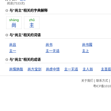
阅读(7533次)
与“尚主”相关的字典解释
shàng
zhŭ
尚
主
与“尚主”相关的词语
尚且
尚书
尚书履
主一
主一无适
主上
与“尚主”相关的成语
尚慎旃哉
尚方宝剑
尚虚中馈
主一无适
主人翁
主圣
|
|
关于我们
联系方式
粤ICP备1010