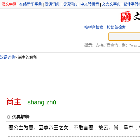
汉文学网
|
在线新华字典
|
汉语词典
|
成语词典
|
中文转拼音
|
文言文字典
|
繁体字转
按拼音检索
按部首检索
提示：
支持拼音查询，例：“wen xu
汉语词典
>
尚主的解释
尚主
shàng zhǔ
词典解释
娶公主为妻。因尊帝王之女﹐不敢言娶﹐故云。尚﹐承奉﹑