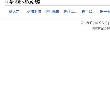
与“进出”相关的成语
进人若将加诸膝，退人若将坠诸渊
进俯退俯
进利除害
进可以攻，据可以守
进可以攻，退可以守
出一
|
|
关于我们
联系方式
粤ICP备1010