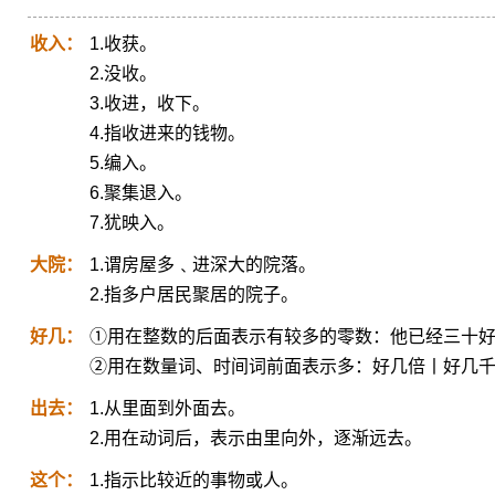
收入：
1.收获。
2.没收。
3.收进，收下。
4.指收进来的钱物。
5.编入。
6.聚集退入。
7.犹映入。
大院：
1.谓房屋多﹑进深大的院落。
2.指多户居民聚居的院子。
好几：
①用在整数的后面表示有较多的零数：他已经三十
②用在数量词、时间词前面表示多：好几倍丨好几
出去：
1.从里面到外面去。
2.用在动词后，表示由里向外，逐渐远去。
这个：
1.指示比较近的事物或人。