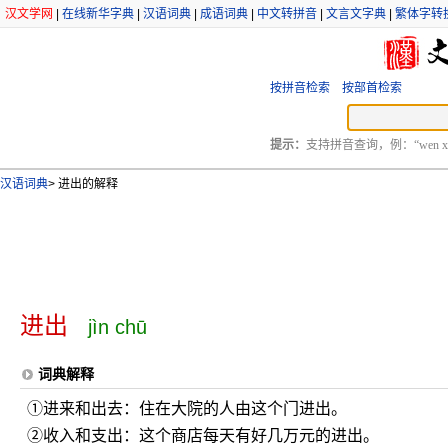
汉文学网
|
在线新华字典
|
汉语词典
|
成语词典
|
中文转拼音
|
文言文字典
|
繁体字转
按拼音检索
按部首检索
提示：
支持拼音查询，例：“wen xu
汉语词典
>
进出的解释
进出
jìn chū
词典解释
①进来和出去：住在大院的人由这个门进出。
②收入和支出：这个商店每天有好几万元的进出。