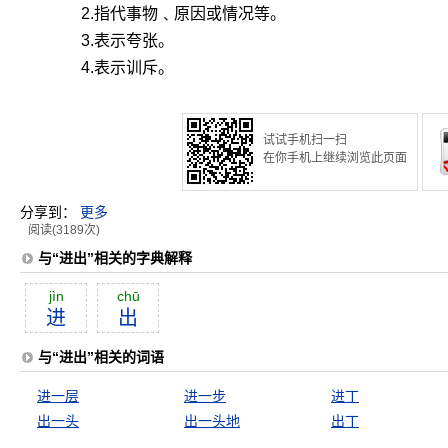
2.指代事物﹑原因或情况等。
3.表示夸张。
4.表示训斥。
试试手机扫一扫
在你手机上继续浏览此页面
分享到：
更多
阅读(3189次)
与“进出”相关的字典解释
jìn
chū
进
出
与“进出”相关的词语
进一层
进一步
进丁
出一头
出一头地
出丁