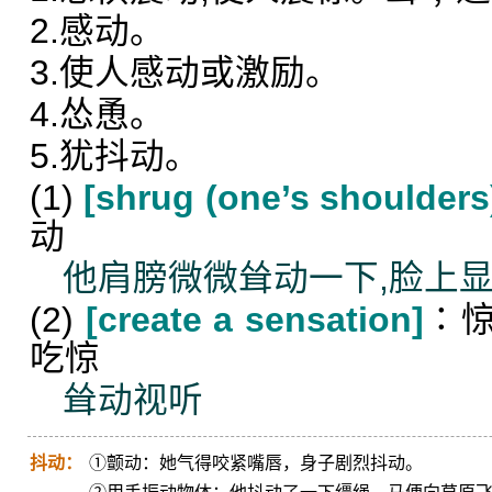
2.感动。
3.使人感动或激励。
4.怂恿。
5.犹抖动。
(1)
[shrug (one’s shoulders
动
他肩膀微微耸动一下,脸上
(2)
[create a sensation]
∶惊
吃惊
耸动视听
抖动：
①颤动：她气得咬紧嘴唇，身子剧烈抖动。