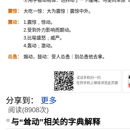
②用手振动物体：他抖动了一下缰绳，马便向草原
震惊：
大吃一惊：大为震惊｜震惊中外。
震动：
1.震惊﹐惊动。
2.受到外力影响而颤动。
3.比喻盛怒﹔威严。
4.轰动﹔激动。
怂恿：
煽动，鼓动：受人怂恿｜别怂恿他去拿。
试试手机扫一扫
在你手机上继续浏览此页面
分享到：
更多
阅读(8908次)
与“耸动”相关的字典解释