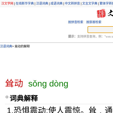
汉文学网
|
在线新华字典
|
汉语词典
|
成语词典
|
中文转拼音
|
文言文字典
|
繁体字转
按拼音检索
按部首检索
提示：
支持拼音查询，例：“wen xu
汉语词典
>
耸动的解释
耸动
sǒng dòng
词典解释
1.恐惧震动;使人震惊。耸﹐通