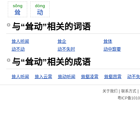
sŏng
dòng
耸
动
与“耸动”相关的词语
耸人听闻
耸企
耸体
动不动
动不失时
动中窾要
与“耸动”相关的成语
耸人听闻
耸入云霄
耸动听闻
耸壑凌霄
耸壑昂霄
动不
|
|
关于我们
联系方式
粤ICP备1010