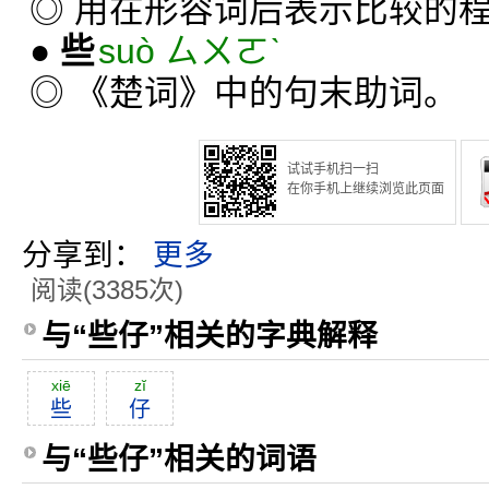
◎ 用在形容词后表示比较的
●
些
suò ㄙㄨㄛˋ
◎ 《楚词》中的句末助词。
试试手机扫一扫
在你手机上继续浏览此页面
分享到：
更多
阅读(3385次)
与“些仔”相关的字典解释
xiē
zĭ
些
仔
与“些仔”相关的词语