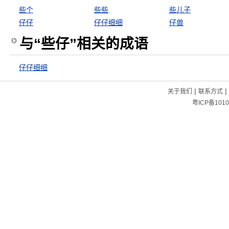
些个
些些
些儿子
仔仔
仔仔细细
仔兽
与“些仔”相关的成语
仔仔细细
|
|
关于我们
联系方式
粤ICP备1010