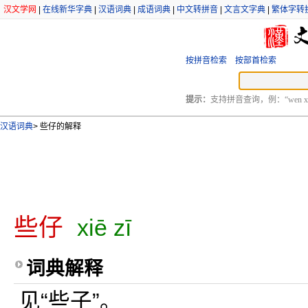
汉文学网
|
在线新华字典
|
汉语词典
|
成语词典
|
中文转拼音
|
文言文字典
|
繁体字转
按拼音检索
按部首检索
提示：
支持拼音查询，例：“wen xu
汉语词典
>
些仔的解释
些仔
xiē zī
词典解释
见“些子”。