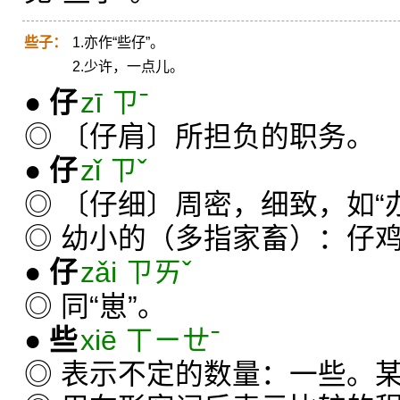
些子：
1.亦作“些仔”。
2.少许，一点儿。
●
仔
zī ㄗˉ
◎ 〔仔肩〕所担负的职务。
●
仔
zǐ ㄗˇ
◎ 〔仔细〕周密，细致，如“
◎ 幼小的（多指家畜）：仔
●
仔
zǎi ㄗㄞˇ
◎ 同“崽”。
●
些
xiē ㄒㄧㄝˉ
◎ 表示不定的数量：一些。