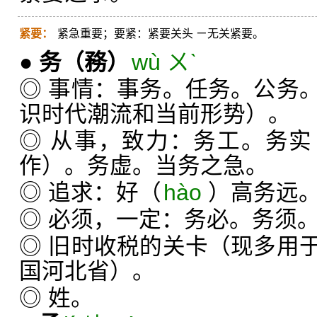
紧要：
紧急重要；要紧：紧要关头 ㄧ无关紧要。
●
务
（務）
wù ㄨˋ
◎ 事情：事务。任务。公务
识时代潮流和当前形势）。
◎ 从事，致力：务工。务
作）。务虚。当务之急。
◎ 追求：好（
hào
）高务远
◎ 必须，一定：务必。务须
◎ 旧时收税的关卡（现多用
国河北省）。
◎ 姓。