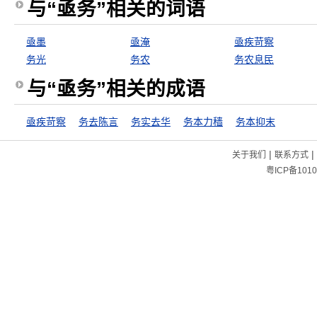
与“亟务”相关的词语
亟墨
亟淹
亟疾苛察
务光
务农
务农息民
与“亟务”相关的成语
亟疾苛察
务去陈言
务实去华
务本力穑
务本抑末
|
|
关于我们
联系方式
粤ICP备1010