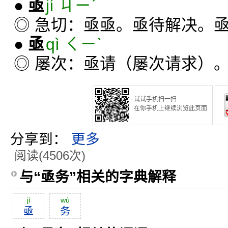
●
亟
jí ㄐㄧˊ
◎ 急切：亟亟。亟待解决。
●
亟
qì ㄑㄧˋ
◎ 屡次：亟请（屡次请求）
试试手机扫一扫
在你手机上继续浏览此页面
分享到：
更多
阅读(4506次)
与“亟务”相关的字典解释
jí
wù
亟
务