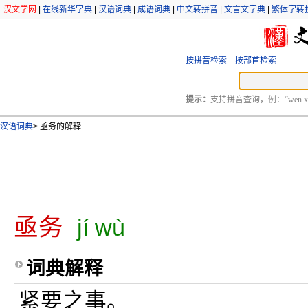
汉文学网
|
在线新华字典
|
汉语词典
|
成语词典
|
中文转拼音
|
文言文字典
|
繁体字转
按拼音检索
按部首检索
提示：
支持拼音查询，例：“wen xu
汉语词典
>
亟务的解释
亟务
jí wù
词典解释
紧要之事。